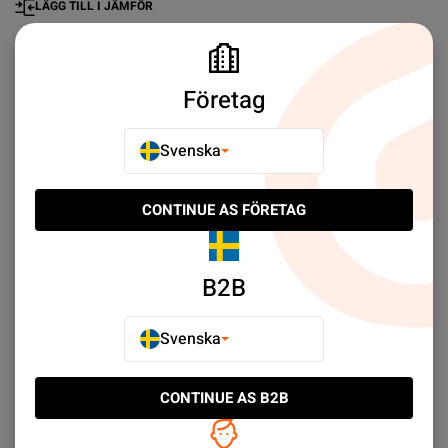
LÄGG TILL I JÄMFÖR
Företag
Ofta Köpt Tillsammans
Svenska
CONTINUE AS FÖRETAG
B2B
Svenska
CONTINUE AS B2B