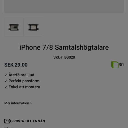
View larger image
View larger image
iPhone 7/8 Samtalshögtalare
SKU#:
8G028
SEK 29.00
30
✓ Återfå bra ljud
✓ Perfekt passform
✓ Enkel att montera
Mer information
E-POSTA TILL EN VÄN