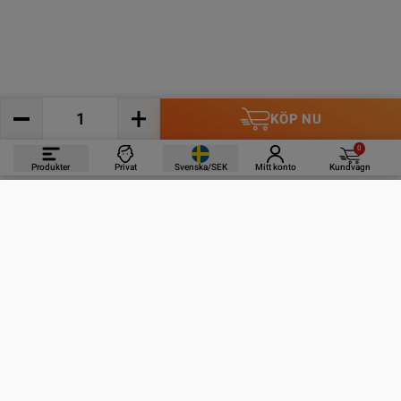
KÖP NU
0
Produkter
Privat
Svenska/SEK
Mitt konto
Kundvagn
PRODUKTER
INFORMATION