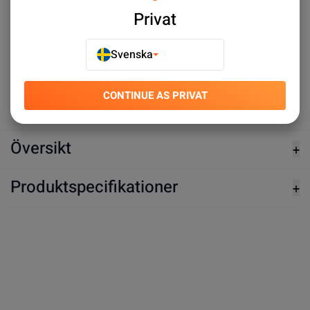
iPhone 8 Wifi Antenn
iPhone 8 Högtalare Wifi
Privat
Modul
Antenn
SEK 39.00
SEK 19.00
Svenska
Köp nu
Köp nu
CONTINUE AS PRIVAT
Översikt
Produktspecifikationer