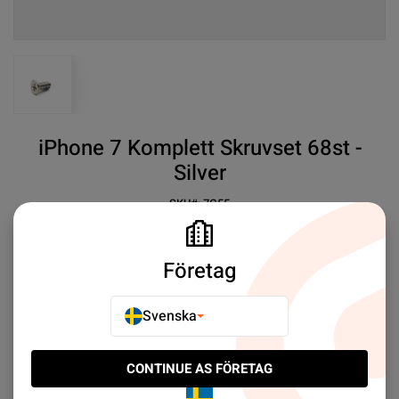
View larger image
iPhone 7 Komplett Skruvset 68st -
Silver
SKU#:
7G55
SEK 29.00
30+
✓ Komplett Skruvkit
Företag
✓ Perfekt passform
Mer information
Svenska
E-POSTA TILL EN VÄN
CONTINUE AS FÖRETAG
LÄGG TILL I JÄMFÖR