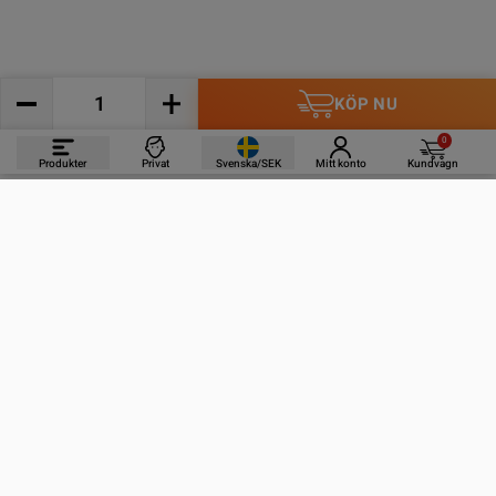
KÖP NU
0
Produkter
Privat
Svenska/SEK
Mitt konto
Kundvagn
PRODUKTER
INFORMATION