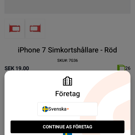
View larger image
View larger image
iPhone 7 Simkortshållare - Röd
SKU#:
7G36
SEK 19.00
26
✓
Enkel att byta
✓ Perfekt passform
Företag
Svenska
Mer information
CONTINUE AS FÖRETAG
E-POSTA TILL EN VÄN