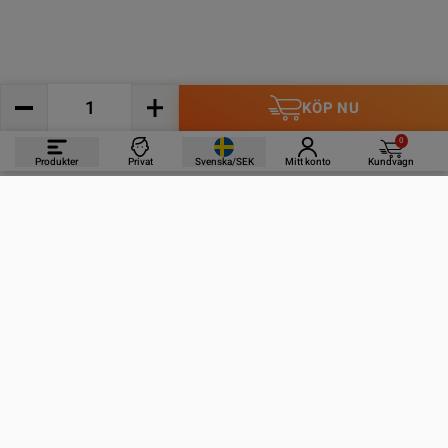
KÖP NU
0
Produkter
Privat
Svenska/SEK
Mitt konto
Kundvagn
PRODUKTER
INFORMATION