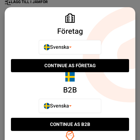
LÄGG TILL I JÄMFÖR
Företag
Ofta Köpt Tillsammans
Svenska
CONTINUE AS FÖRETAG
B2B
Svenska
CONTINUE AS B2B