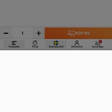
KÖP NU
0
Produkter
Privat
Svenska/SEK
Mitt konto
Kundvagn
PRODUKTER
INFORMATION