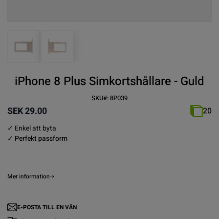
View larger image
View larger image
iPhone 8 Plus Simkortshållare - Guld
SKU#:
8P039
SEK 29.00
20
✓
Enkel att byta
✓ Perfekt passform
Mer information
E-POSTA TILL EN VÄN