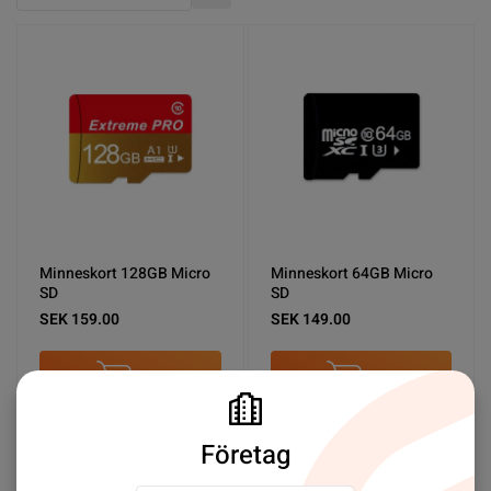
Stigande ordning
Minneskort 128GB Micro
Minneskort 64GB Micro
SD
SD
SEK 159.00
SEK 149.00
Köp nu
Köp nu
Företag