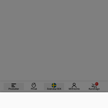
0
Produkter
Privat
Svenska/SEK
Mitt konto
Kundvagn