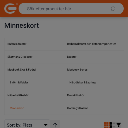
Hoppa till innehållet
Minneskort
Bärbara datorer
Bärbara datorer och datorkomponenter
Skärmar & Displayer
Datorer
MacBook Skal & Fodral
Macbook Series
Ström & Kablar
Hårddiskar & Lagring
Nätverkstillbehör
Datortillbehör
Minneskort
Gamingtillbehör
Sort by:
Plats