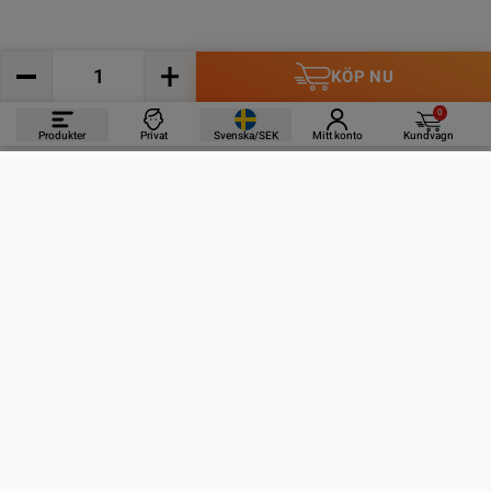
KÖP NU
0
Produkter
Privat
Svenska/SEK
Mitt konto
Kundvagn
PRODUKTER
INFORMATION
KONTAKTA OSS