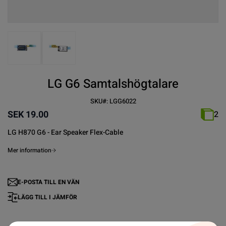
View larger image
View larger image
LG G6 Samtalshögtalare
SKU#:
LGG6022
SEK 19.00
2
LG H870 G6 - Ear Speaker Flex-Cable
Mer information
E-POSTA TILL EN VÄN
LÄGG TILL I JÄMFÖR