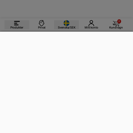
0
Produkter
Privat
Svenska/SEK
Mitt konto
Kundvagn
PRODUKTER
INFORMATION
KONTAKTA OSS