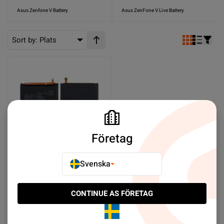
Asus Zenfone V Battery
Asus ZenFone V Live Battery
Sort by:
Plats
Stigande ordning
Företag
Svenska
Batteri till Asus ZC520TL
etc
SEK 99.00
CONTINUE AS FÖRETAG
Köp nu