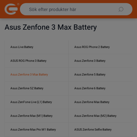
Hoppa till innehållet
Asus Zenfone 3 Max Battery
Asus Live Battery
Asus ROG Phone 2 Battery
ASUS ROG Phone 3 Battery
Asus Zenfone 3 Battery
Asus Zenfone 3 Max Battery
Asus Zenfone 5 Battery
Asus Zenfone 5Z Battery
Asus Zenfone 6 Battery
Asus ZenFone Live (L1) Battery
Asus Zenfone Max Battery
Asus Zenfone Max (M1) Battery
Asus Zenfone Max (M2) Battery
Asus Zenfone Max Pro M1 Battery
ASUS Zenfone Selfie Battery