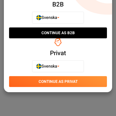
B2B
Svenska
Select limit:
Som visar 1/1
CONTINUE AS B2B
Upptäck Asus Zenfone 3 Max Battery - Asus Batterier -
Mobilbatterier - Mobilreservdelar till svårslagna priser. ✓
Stort sortiment ✓ Snabba leveranser ✓ Enkel kundtjänst
Privat
Svenska
CONTINUE AS PRIVAT