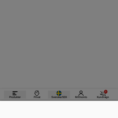
0
Produkter
Privat
Svenska/SEK
Mitt konto
Kundvagn