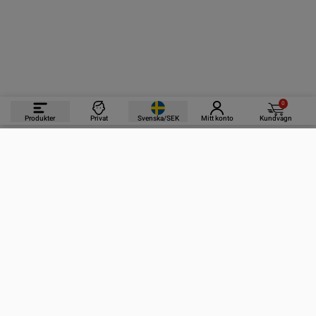
0
Produkter
Privat
Svenska/SEK
Mitt konto
Kundvagn
PRODUKTER
INFORMATION