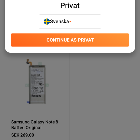
Privat
Galaxy i8910 Omnia Batterier
Samsung Galaxy Tabs Batteries
Svenska
Galaxy Xcover 6 Pro Batterier
Xcover 5 Battery
CONTINUE AS PRIVAT
Sort by:
Plats
Stigande ordning
Samsung Galaxy Note 8
Batteri Original
SEK 269.00