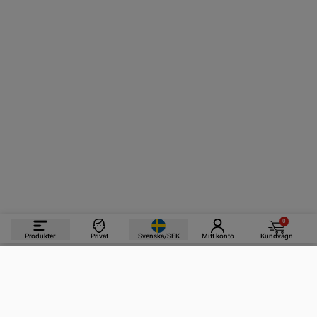
0
Produkter
Privat
Svenska/SEK
Mitt konto
Kundvagn