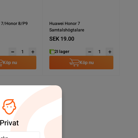
 7/Honor 8/P9
Huawei Honor 7
Samtalshögtalare
SEK 19.00
2
I lager
Köp nu
Köp nu
Privat