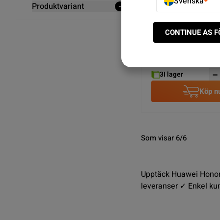
Svenska
Produktvariant
CONTINUE AS 
Huawei Honor 7 Högta
SEK 19.00
3
I lager
Köp n
Som visar 6/6
Upptäck Huawei Honor 7
leveranser ✓ Enkel ku