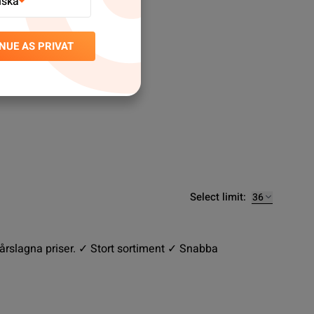
nska
NUE AS PRIVAT
Select limit:
vårslagna priser. ✓ Stort sortiment ✓ Snabba