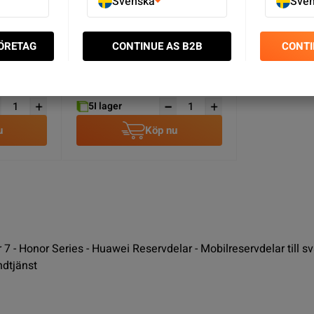
Svenska
Sve
FÖRETAG
CONTINUE AS B2B
CONTI
lare
Huawei Honor 7 Simkortsläsare
SEK 39.00
5
I lager
u
Köp nu
 - Honor Series - Huawei Reservdelar - Mobilreservdelar till s
ndtjänst