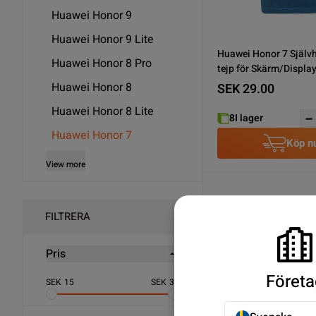
Huawei Honor 9
Huawei Honor 9 Lite
Huawei Honor 7 Själv
Huawei Honor 8 Pro
tejp för Skärm/Displa
Huawei Honor 8
SEK 29.00
Huawei Honor 8 Lite
8
I lager
Huawei Honor 7
Köp n
View more
FILTRERA
Pris
Företa
SEK
15
SEK
32