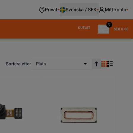
Privat
Svenska / SEK
Mitt konto
0
OUTLET
SEK 0.00
Sortera efter
Plats
Stigande ordning