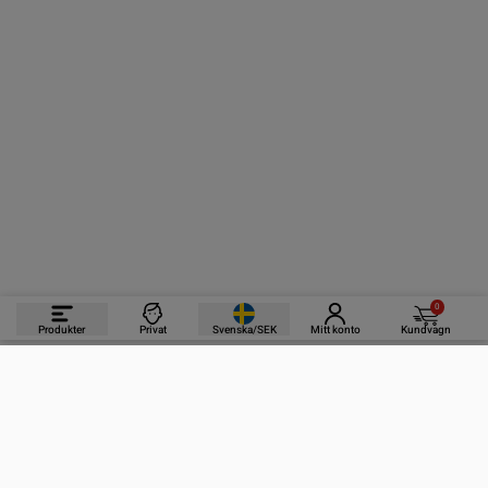
0
Produkter
Privat
Svenska/SEK
Mitt konto
Kundvagn