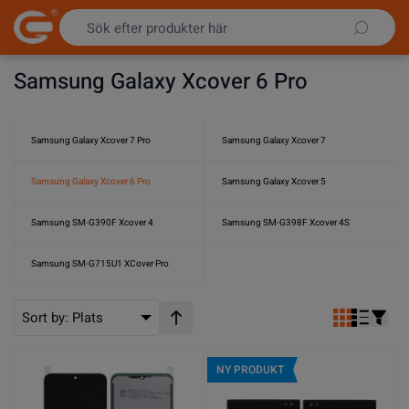
Hoppa till innehållet
Samsung Galaxy Xcover 6 Pro
Samsung Galaxy Xcover 7 Pro
Samsung Galaxy Xcover 7
Samsung Galaxy Xcover 6 Pro
Samsung Galaxy Xcover 5
Samsung SM-G390F Xcover 4
Samsung SM-G398F Xcover 4S
Samsung SM-G715U1 XCover Pro
Sort by:
Plats
Stigande ordning
NY PRODUKT