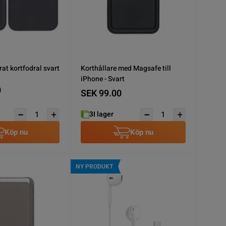
rat kortfodral svart
Korthållare med Magsafe till
iPhone - Svart
0
SEK 99.00
3
I lager
Köp nu
Köp nu
NY PRODUKT