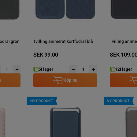
fodral grön
Tvilling animerat kortfodral blå
Tvilling anime
SEK 99.00
SEK 109.0
5
I lager
12
I lager
u
Köp nu
NY PRODUKT
NY PRODUKT