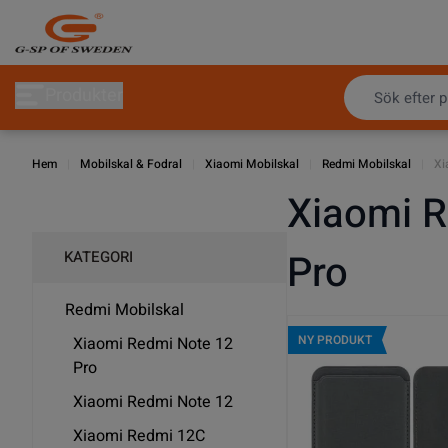
Hoppa till innehållet
Produkter
Hem
|
Mobilskal & Fodral
|
Xiaomi Mobilskal
|
Redmi Mobilskal
|
Xi
Xiaomi R
Pro
KATEGORI
Redmi Mobilskal
NY PRODUKT
Xiaomi Redmi Note 12
Pro
Xiaomi Redmi Note 12
Xiaomi Redmi 12C