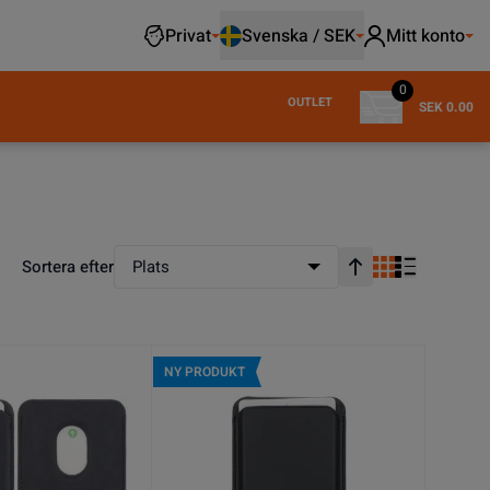
Privat
Svenska / SEK
Mitt konto
0
OUTLET
SEK 0.00
Sortera efter
Plats
Stigande ordning
NY PRODUKT