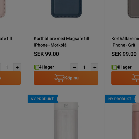
fe till
Korthållare med Magsafe till
Korthållare m
iPhone - Mörkblå
iPhone - Grå
SEK 99.00
SEK 99.00
4
I lager
4
I lager
u
Köp nu
NY PRODUKT
NY PRODUKT