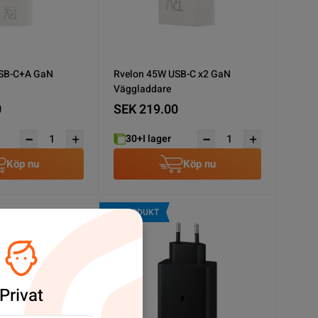
USB-C+A GaN
Rvelon 45W USB-C x2 GaN
Väggladdare
0
SEK 219.00
30+
I lager
Köp nu
Köp nu
NY PRODUKT
Privat