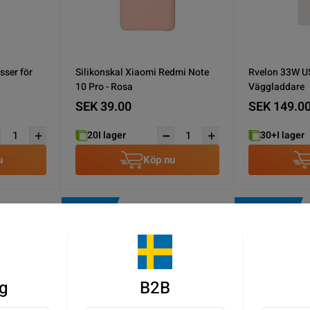
sser för
Silikonskal Xiaomi Redmi Note
Rvelon 33W 
10 Pro - Rosa
Väggladdare
SEK 39.00
SEK 149.0
20
I lager
30+
I lager
u
Köp nu
BRA DEAL!
NY PRODUKT
g
B2B