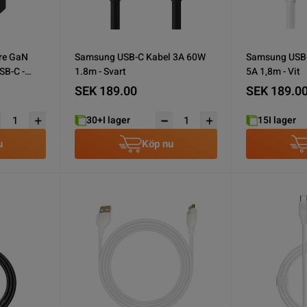
re GaN
Samsung USB-C Kabel 3A 60W
Samsung USB-
SB-C -
1.8m - Svart
5A 1,8m - Vit
SEK 189.00
SEK 189.0
30+
I lager
15
I lager
u
Köp nu