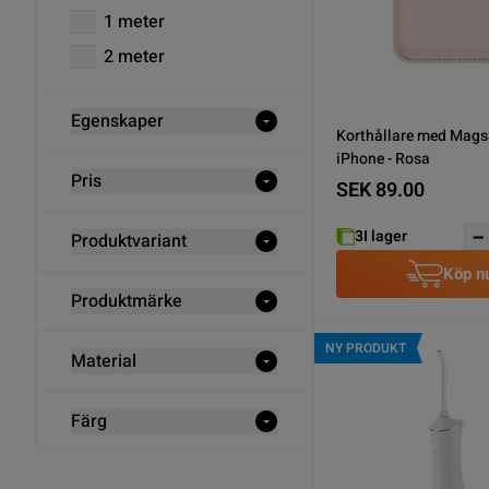
1 meter
2 meter
Egenskaper
Korthållare med Magsa
iPhone - Rosa
Pris
SEK 89.00
3
I lager
Produktvariant
Köp n
Produktmärke
NY PRODUKT
Material
Färg