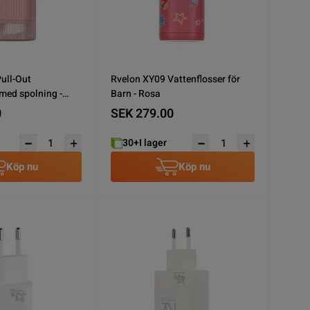
ull-Out
Rvelon XY09 Vattenflosser för
 med spolning -
Barn - Rosa
0
SEK 279.00
30+
I lager
Köp nu
Köp nu