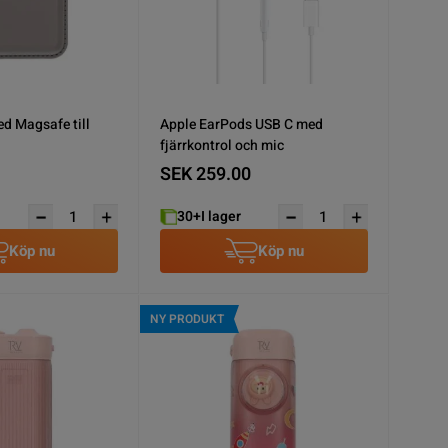
ed Magsafe till
Apple EarPods USB C med
fjärrkontrol och mic
SEK 259.00
30+
I lager
Köp nu
Köp nu
NY PRODUKT