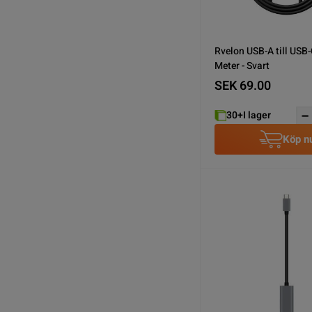
Rvelon USB-A till USB-
Meter - Svart
SEK 69.00
30+
I lager
Köp n