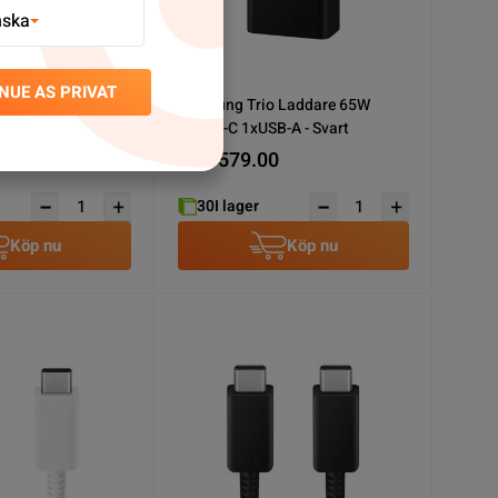
nska
NUE AS PRIVAT
C Kabel 3A 60W
Samsung Trio Laddare 65W
2xUSB-C 1xUSB-A - Svart
0
SEK 579.00
30
I lager
Köp nu
Köp nu