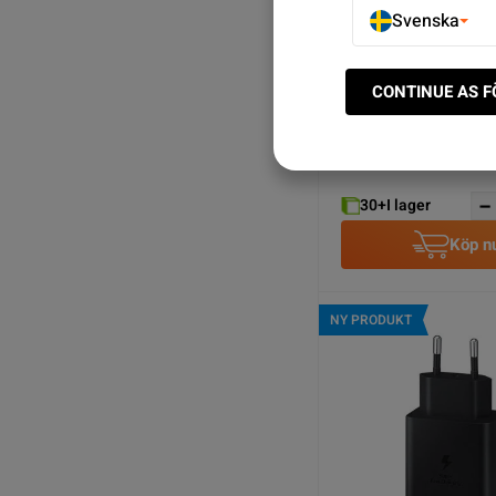
Svenska
CONTINUE AS 
Rvelon 65W USB-C+A
Väggladdare
SEK 249.00
30+
I lager
Köp n
NY PRODUKT