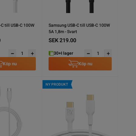
C till USB-C 100W
Samsung USB-C till USB-C 100W
5A 1,8m - Svart
0
SEK 219.00
30+
I lager
Köp nu
Köp nu
NY PRODUKT