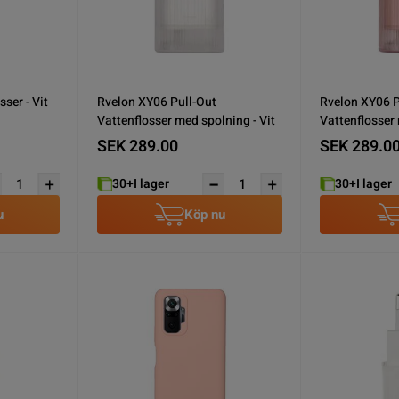
ser - Vit
Rvelon XY06 Pull-Out
Rvelon XY06 P
Vattenflosser med spolning - Vit
Vattenflosser
Rosa
SEK 289.00
SEK 289.0
30+
I lager
30+
I lager
u
Köp nu