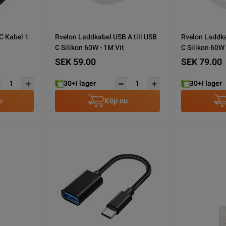
C Kabel 1
Rvelon Laddkabel USB A till USB
Rvelon Laddka
C Silikon 60W - 1M Vit
C Silikon 60W 
SEK 59.00
SEK 79.00
30+
I lager
30+
I lager
u
Köp nu