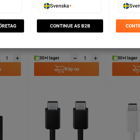
Svenska
Sve
FÖRETAG
CONTINUE AS B2B
CONTI
 GaN
Rvelon 90W USB-C x2 + USB-A
Samsung USB-
Väggladdare
1.8m Vit
SEK 409.00
SEK 189.0
30+
I lager
30+
I lager
u
Köp nu