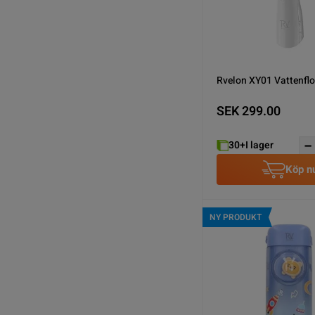
Rvelon XY01 Vattenflos
SEK 299.00
30+
I lager
Köp n
NY PRODUKT