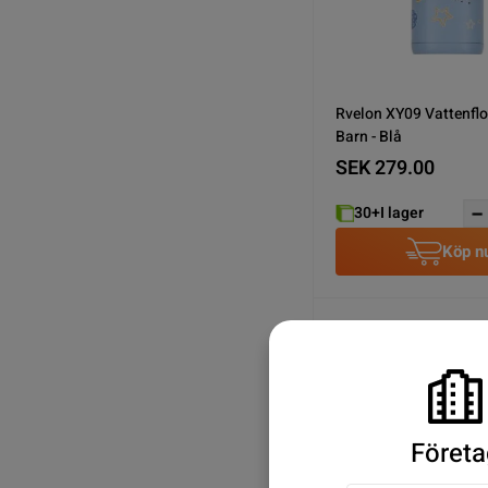
Rvelon XY09 Vattenflo
Barn - Blå
SEK 279.00
30+
I lager
Köp n
Företa