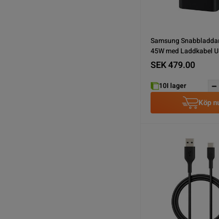
Samsung Snabbladda
45W med Laddkabel U
Svart
SEK 479.00
10
I lager
Köp n