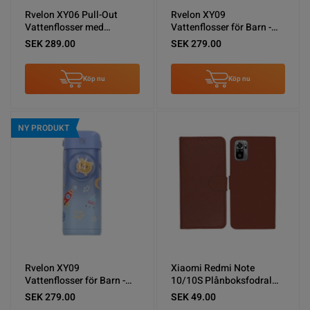
Rvelon XY06 Pull-Out
Rvelon XY09
Vattenflosser med
Vattenflosser för Barn -
spolning - Rosa
Rosa
SEK 289.00
SEK 279.00
Köp nu
Köp nu
NY PRODUKT
Rvelon XY09
Xiaomi Redmi Note
Vattenflosser för Barn -
10/10S Plånboksfodral
Blå
med Stativ - Brun
SEK 279.00
SEK 49.00