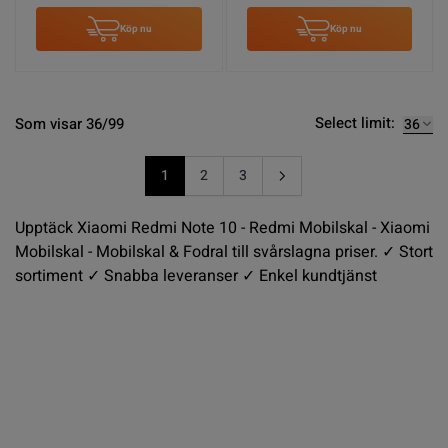
Köp nu
Köp nu
Select limit:
Som visar 36/99
1
2
3
You're currently reading page
Sida
Sida
Upptäck Xiaomi Redmi Note 10 - Redmi Mobilskal - Xiaomi
Mobilskal - Mobilskal & Fodral till svårslagna priser. ✓ Stort
sortiment ✓ Snabba leveranser ✓ Enkel kundtjänst