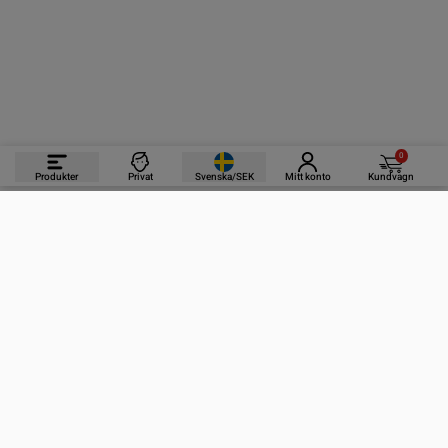
0
Produkter
Privat
Svenska/SEK
Mitt konto
Kundvagn
PRODUKTER
INFORMATION