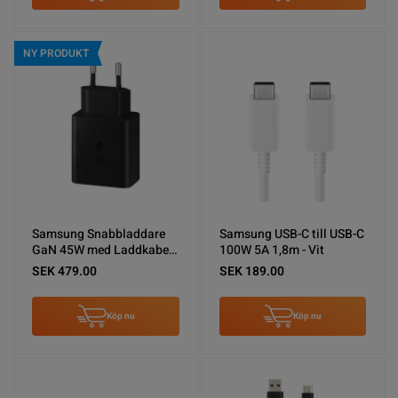
NY PRODUKT
Samsung Snabbladdare
Samsung USB-C till USB-C
GaN 45W med Laddkabel
100W 5A 1,8m - Vit
USB-C - Svart
SEK 479.00
SEK 189.00
Köp nu
Köp nu