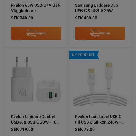
Rvelon 65W USB-C+A GaN
Samsung Laddare Duo
Väggladdare
USB-C & USB-A 35W
SEK 249.00
SEK 409.00
Köp nu
Köp nu
NY PRODUKT
Rvelon Laddare Dubbel
Rvelon Laddkabel USB C
USB-A & USB-C 20W - 10
till USB C Silikon 240W -
pack (bulk)
1M Vit
SEK 719.00
SEK 79.00