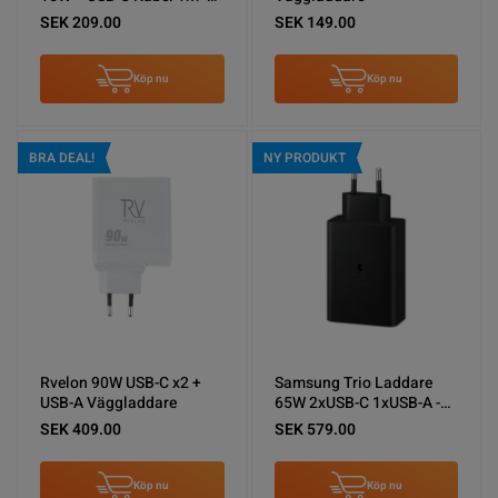
Svart
SEK 209.00
SEK 149.00
Köp nu
Köp nu
BRA DEAL!
NY PRODUKT
Rvelon 90W USB-C x2 +
Samsung Trio Laddare
USB-A Väggladdare
65W 2xUSB-C 1xUSB-A -
Svart
SEK 409.00
SEK 579.00
Köp nu
Köp nu