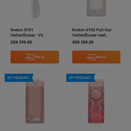
Rvelon XY01
Rvelon XY06 Pull-Out
Vattenflosser - Vit
Vattenflosser med
spolning - Vit
SEK 299.00
SEK 289.00
Köp nu
Köp nu
NY PRODUKT
NY PRODUKT