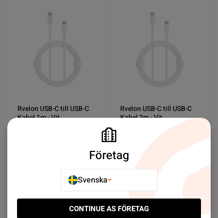
Rvelon USB-C till USB-C
Rvelon USB-C till USB-C
Kabel 1m - Vit
Kabel 2m - Vit
SEK 79.00
SEK 99.00
Företag
Köp nu
Köp nu
Svenska
CONTINUE AS FÖRETAG