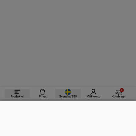
0
Produkter
Privat
Svenska/SEK
Mitt konto
Kundvagn