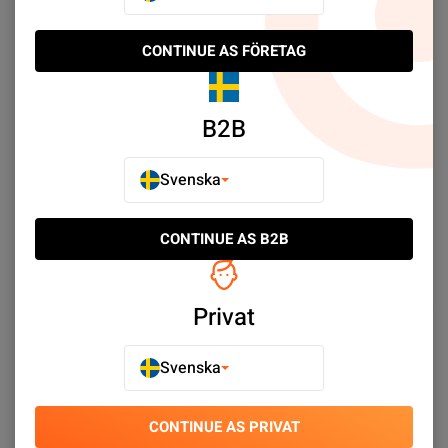
CONTINUE AS FÖRETAG
Skärmskydd Xiaomi 13 5G
B2B
3D Härdat Glas - Svart
SEK 49.00
Svenska
Köp nu
CONTINUE AS B2B
Select limit:
Som visar 1/1
Privat
Svenska
Upptäck Xiaomi 13 Skärmskydd - Xiaomi Skärmskydd -
Skärmskydd - Mobiltillbehör till svårslagna priser. ✓ Stort
sortiment ✓ Snabba leveranser ✓ Enkel kundtjänst
CONTINUE AS PRIVAT