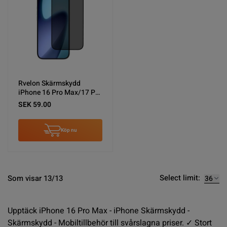
Rvelon Skärmskydd
iPhone 16 Pro Max/17 Pro
Max Privacy sekretessfilm
SEK 59.00
- miljö
Köp nu
Select limit:
Som visar 13/13
Upptäck iPhone 16 Pro Max - iPhone Skärmskydd -
Skärmskydd - Mobiltillbehör till svårslagna priser. ✓ Stort