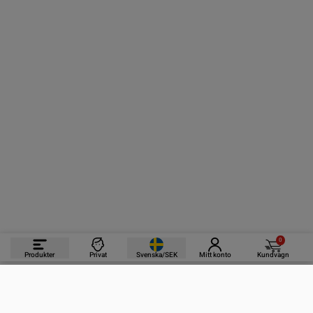
0
Produkter
Privat
Svenska/SEK
Mitt konto
Kundvagn