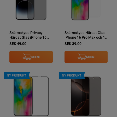
Skärmskydd Privacy
Skärmskydd Härdat Glas
Härdat Glas iPhone 16
iPhone 16 Pro Max och 17
Pro Max - Svart (miljö)
Pro Max 0.2mm - miljö
SEK 49.00
SEK 39.00
Köp nu
Köp nu
NY PRODUKT
NY PRODUKT