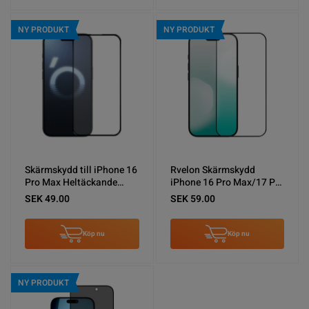
NY PRODUKT
NY PRODUKT
Skärmskydd till iPhone 16
Rvelon Skärmskydd
Pro Max Heltäckande
iPhone 16 Pro Max/17 Pro
Härdat Glas
Max Härdat Glas 2.5D
SEK 49.00
SEK 59.00
Svart - miljö
Köp nu
Köp nu
NY PRODUKT