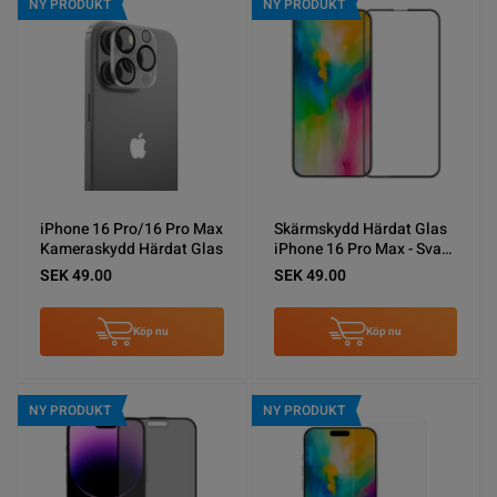
NY PRODUKT
NY PRODUKT
iPhone 16 Pro/16 Pro Max
Skärmskydd Härdat Glas
Kameraskydd Härdat Glas
iPhone 16 Pro Max - Svart
(miljö)
SEK 49.00
SEK 49.00
Köp nu
Köp nu
NY PRODUKT
NY PRODUKT