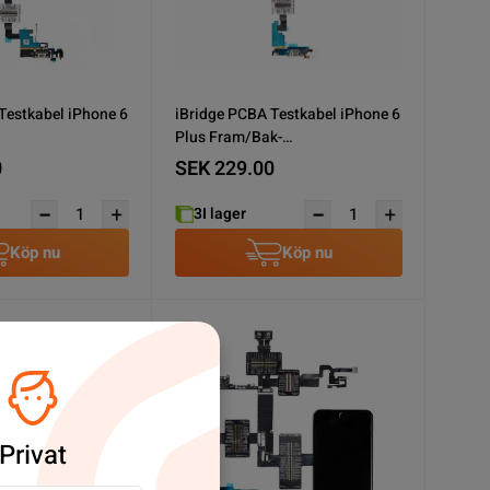
Testkabel iPhone 6
iBridge PCBA Testkabel iPhone 6
Plus Fram/Bak-
kontakt/Skärm
kamera/Laddkontakt/Skärm
0
SEK 229.00
3
I lager
Köp nu
Köp nu
Privat