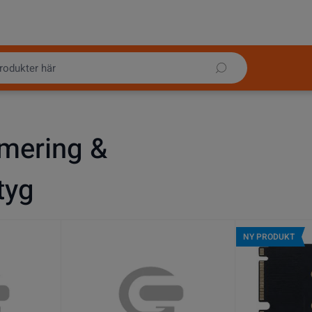
mering &
tyg
NY PRODUKT