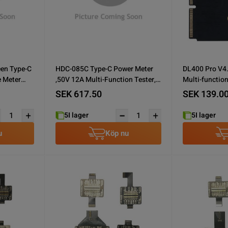
en Type-C
HDC-085C Type-C Power Meter
DL400 Pro V4.
e Meter
,50V 12A Multi-Function Tester,
Multi-functio
rging
Color Screen Voltage Current
SEK 617.50
SEK 139.0
oltage
Capacity Power Analyzer
5
I lager
5
I lager
u
Köp nu