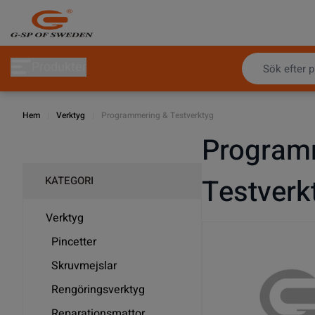
Hoppa till innehållet
Produkter
Hem
|
Verktyg
|
Programmering & Testverktyg
Program
Testverk
KATEGORI
Verktyg
Pincetter
Skruvmejslar
Rengöringsverktyg
Reparationsmattor