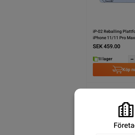
iP-02 Reballing Plattf
iPhone 11/11 Pro Max
SEK 459.00
1
I lager
Köp n
Företa