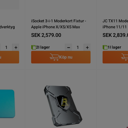
iSocket 3-i-1 Moderkort Fixtur -
JC TX11 Moder
dverktyg
Apple iPhone X/XS/XS Max
iPhone 11/11
SEK 2,579.00
SEK 2,839.
2
I lager
1
I lager
u
Köp nu