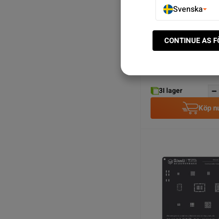
Svenska
CONTINUE AS 
iBridge PCBA Testkabe
Fram/Bak-
kamera/Laddkontakt
SEK 229.00
3
I lager
Köp n