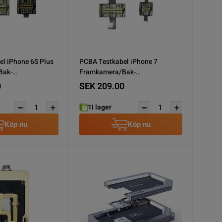
l iPhone 6S Plus
PCBA Testkabel iPhone 7
Bak-
Framkamera/Bak-
kontakt/Skärm
Kamera/Laddkontakt/Skärm
0
SEK 209.00
1
I lager
Köp nu
Köp nu