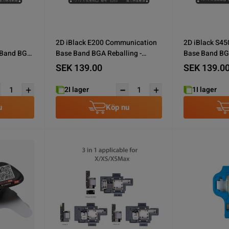
2D iBlack E200 Communication
2D iBlack S4
 Band BGA
Base Band BGA Reballing -
Base Band BGA
Phone 6S
Phone 8G/X
SEK 139.00
SEK 139.0
2
I lager
1
I lager
u
Köp nu