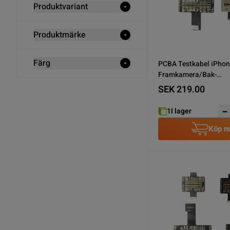
Produktvariant
Produktmärke
Färg
PCBA Testkabel iPhon
Framkamera/Bak-
Kamera/Laddkontakt
SEK 219.00
1
I lager
Köp n