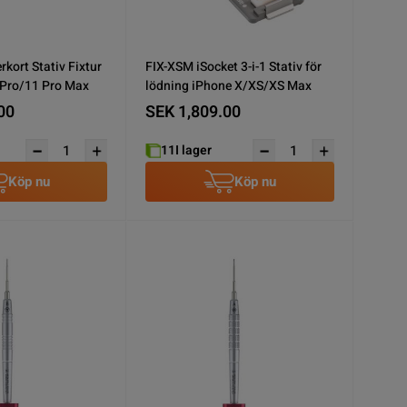
kort Stativ Fixtur
FIX-XSM iSocket 3-i-1 Stativ för
 Pro/11 Pro Max
lödning iPhone X/XS/XS Max
00
SEK 1,809.00
11
I lager
Köp nu
Köp nu