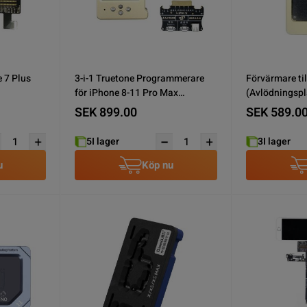
 7 Plus
3-i-1 Truetone Programmerare
Förvärmare ti
för iPhone 8-11 Pro Max
(Avlödningspl
/Skärm
Skärm/Display
SEK 899.00
SEK 589.0
5
I lager
3
I lager
u
Köp nu