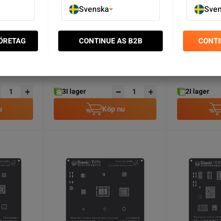
Svenska
Sve
FÖRETAG
CONTINUE AS B2B
CONTI
l iPhone 7
iBridge PCBA Testkabel iPhone 7
iBridge PCBA 
Plus Fram/Bak-
Fram/Bak-
/Skärm
kamera/Laddkontakt/Skärm
kamera/Ladd
SEK 229.00
SEK 229.0
3
I lager
2
I lager
u
Köp nu