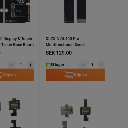
0 Display & Touch
DLZXIN DL400 Pro
n Tester Base Board
Multifunctional Screen
TesterTool Samsung S21 /S21
0
SEK 129.00
Flex
3
I lager
Köp nu
Köp nu