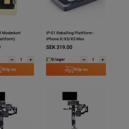
ll Moderkort
iP-01 Reballing Plattform -
attform)
iPhone X/XS/XS Max
0
SEK 319.00
5
I lager
Köp nu
Köp nu