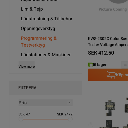
Lim & Tejp
Lödutrustning & Tillbehör
Öppningsverktyg
Programmering &
KWS-2302C Color Scre
Tester Voltage Amper
Testverktyg
DC4-30V 12A Fast Cha
SEK 412.50
Lödstationer & Maskiner
Trigger CPU Monitor V
Current Power Meter
5
I lager
View more
Köp n
FILTRERA
Pris
SEK
47
SEK
2472