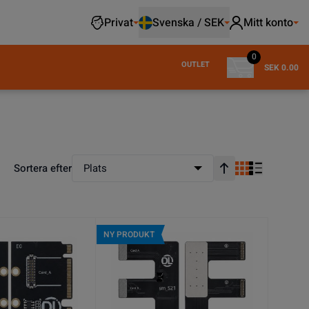
Privat
Svenska / SEK
Mitt konto
0
OUTLET
SEK 0.00
Sortera efter
Plats
Stigande ordning
NY PRODUKT