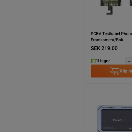
PCBA Testkabel Phone
Framkamera/Bak-
Kamera/Laddkontakt
SEK 219.00
1
I lager
Köp n