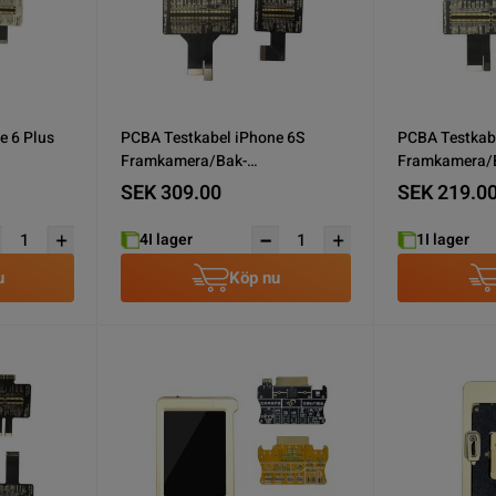
e 6 Plus
PCBA Testkabel iPhone 6S
PCBA Testkabe
Framkamera/Bak-
Framkamera/
/Skärm
Kamera/Laddkontakt/Skärm
Kamera/Ladd
SEK 309.00
SEK 219.0
4
I lager
1
I lager
u
Köp nu