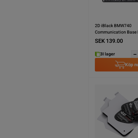
2D iBlack BMW740
Communication Base
Reballing - Phone 6
SEK 139.00
3
I lager
Köp n