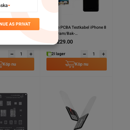
nska
NUE AS PRIVAT
Testkabel iPhone 8
iBridge PCBA Testkabel iPhone 8
Plus Fram/Bak-
kontakt/Skärm
kamera/Laddkontakt/Skärm
0
SEK 229.00
2
I lager
Köp nu
Köp nu