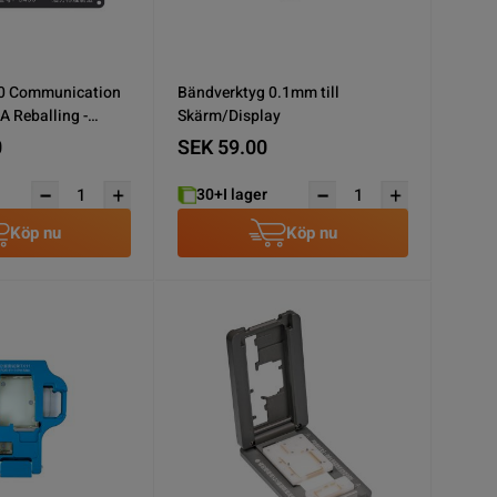
50 Communication
Bändverktyg 0.1mm till
 Reballing -
Skärm/Display
0
SEK 59.00
30+
I lager
Köp nu
Köp nu