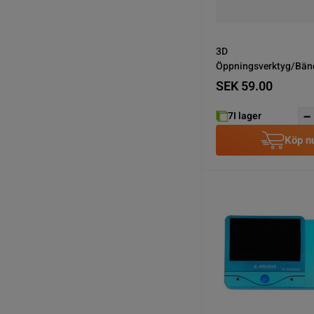
3D
Öppningsverktyg/Bän
SEK 59.00
7
I lager
Köp n