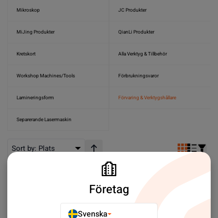
Mikroskop
JC Produkter
MiJing Produkter
QianLi Produkter
Kretskort
Alla Verktyg & Tillbehör
Workshop Machines/Tools
Förbrukningsvaror
Lamineringsform
Förvaring & Verktygshållare
Separerande Lasermaskin
Sort by:
Plats
Stigande ordning
Företag
Svenska