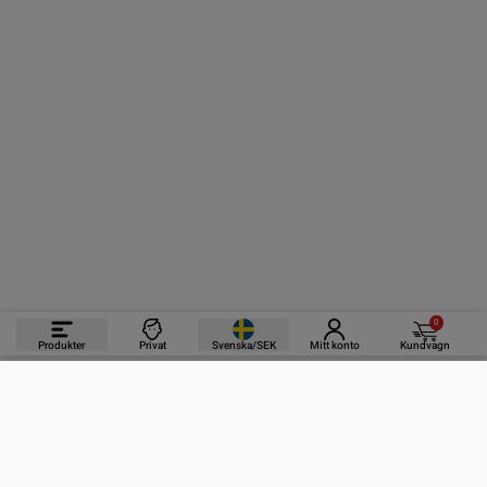
0
Produkter
Privat
Svenska/SEK
Mitt konto
Kundvagn