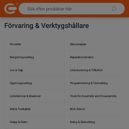
Hoppa till innehållet
Förvaring & Verktygshållare
Pincetter
Skruvmejslar
Rengöringsverktyg
Reparationsmattor
Lim & Tejp
Lödutrustning & Tillbehör
Öppningsverktyg
Programmering & Testverktyg
Lödstationer & Maskiner
Tools for Assembly and Disassembly
Mät & Testkablar
BGA Stencil
Grepp & Stativ
Kräng & Skärverktyg