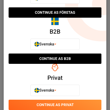
CONTINUE AS FÖRETAG
Sortimentlåda i Trä för
B2B
mobiltelefoner 24-fack
SEK 139.00
Svenska
Köp nu
CONTINUE AS B2B
Select limit:
Som visar 1/1
Privat
Svenska
Upptäck Förvaring & Verktygshållare - Verktyg till
svårslagna priser. ✓ Stort sortiment ✓ Snabba leveranser
✓ Enkel kundtjänst
CONTINUE AS PRIVAT