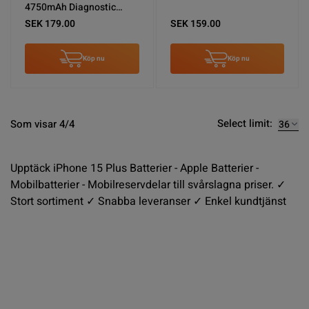
4750mAh Diagnostic
Pass High
SEK 179.00
SEK 159.00
Köp nu
Köp nu
Select limit:
Som visar 4/4
Upptäck iPhone 15 Plus Batterier - Apple Batterier -
Mobilbatterier - Mobilreservdelar till svårslagna priser. ✓
Stort sortiment ✓ Snabba leveranser ✓ Enkel kundtjänst