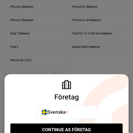
iPhone 6 Batterier
iPhone 5C Batterier
iPhone 5 Batterier
iPhone 4/ 4S Batterier
iPad 7 Batterier
iPad Pro 12.9 4th Gen Batterier
iPad 2
Apple Watch Batterier
iPhone SE 2022
Sort by:
Plats
Stigande ordning
Företag
Svenska
CONTINUE AS FÖRETAG