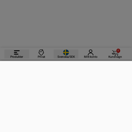
0
Produkter
Privat
Svenska/SEK
Mitt konto
Kundvagn
PRODUKTER