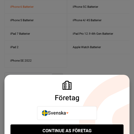
iPhone 6 Batterier
iPhone 5C Batterier
iPhone 5 Batterier
iPhone 4/ 4S Batterier
iPad 7 Batterier
iPad Pro 12.9 4th Gen Batterier
iPad 2
Apple Watch Batterier
iPhone SE 2022
Sort by:
Plats
Stigande ordning
Företag
SALES
Svenska
CONTINUE AS FÖRETAG