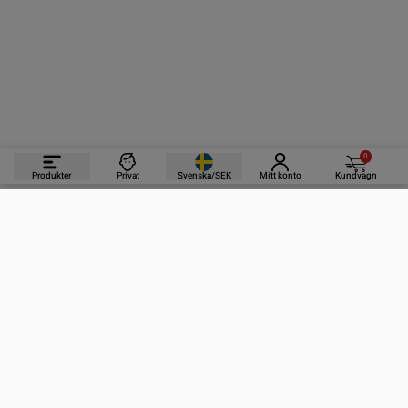
0
Produkter
Privat
Svenska/SEK
Mitt konto
Kundvagn
PRODUKTER