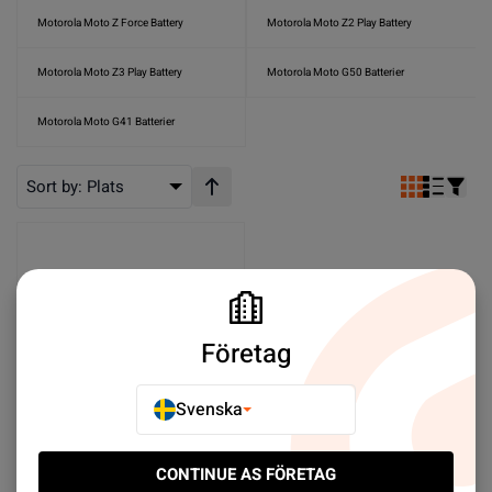
Motorola Moto Z Force Battery
Motorola Moto Z2 Play Battery
Motorola Moto Z3 Play Battery
Motorola Moto G50 Batterier
Motorola Moto G41 Batterier
Sort by:
Plats
Stigande ordning
Företag
Svenska
Batteri till Motorola Edge
CONTINUE AS FÖRETAG
Plus