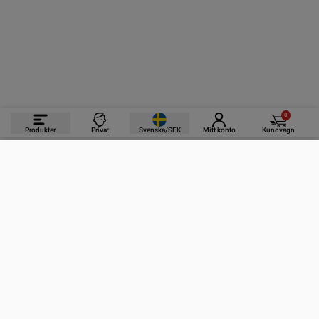
0
Produkter
Privat
Svenska/SEK
Mitt konto
Kundvagn
PRODUKTER
INFORMATION