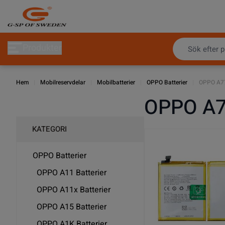
Hoppa till innehållet
Produkter
Hem
|
Mobilreservdelar
|
Mobilbatterier
|
OPPO Batterier
|
OPPO A77
OPPO A77
KATEGORI
OPPO Batterier
OPPO A11 Batterier
OPPO A11x Batterier
OPPO A15 Batterier
OPPO A1K Batterier