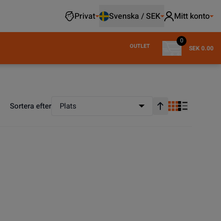
Privat
Svenska / SEK
Mitt konto
0
OUTLET
SEK 0.00
Sortera efter
Plats
Stigande ordning