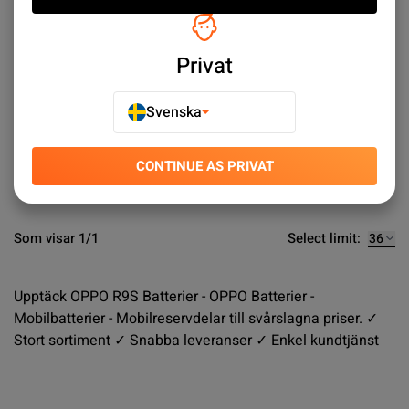
Privat
Batteri till Oppo R9S
SEK 99.00
Svenska
Köp nu
CONTINUE AS PRIVAT
Select limit:
Som visar 1/1
Upptäck OPPO R9S Batterier - OPPO Batterier -
Mobilbatterier - Mobilreservdelar till svårslagna priser. ✓
Stort sortiment ✓ Snabba leveranser ✓ Enkel kundtjänst