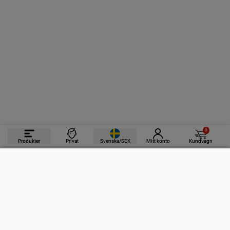
0
Produkter
Privat
Svenska/SEK
Mitt konto
Kundvagn