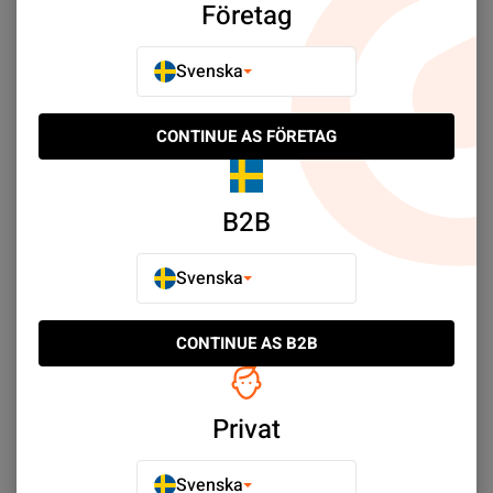
Företag
Köp nu
Köp nu
Svenska
CONTINUE AS FÖRETAG
B2B
Svenska
Batteri till ZTE N9835 och
Batteri till ZTE Axon 20 5G
CONTINUE AS B2B
N986
SEK 79.00
SEK 129.00
Privat
Köp nu
Köp nu
Svenska