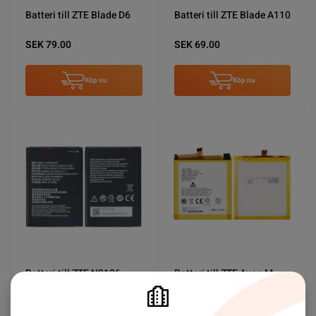
Batteri till ZTE Blade D6
Batteri till ZTE Blade A110
SEK 79.00
SEK 69.00
Köp nu
Köp nu
Batteri till ZTE N9136
Batteri till ZTE Axon M
SEK 69.00
SEK 99.00