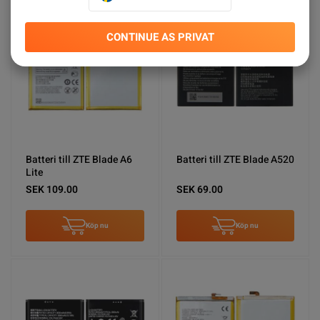
CONTINUE AS PRIVAT
Batteri till ZTE Blade A6
Batteri till ZTE Blade A520
Lite
SEK 109.00
SEK 69.00
Köp nu
Köp nu