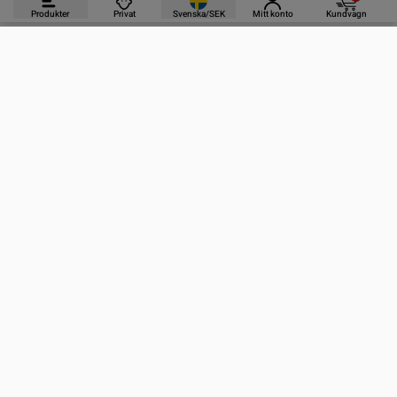
Produkter
Privat
Svenska/SEK
Mitt konto
Kundvagn
PRODUKTER
INFORMATION
KONTAKTA OSS
PRENUMERERA PÅ VÅRA NYHETSBREV