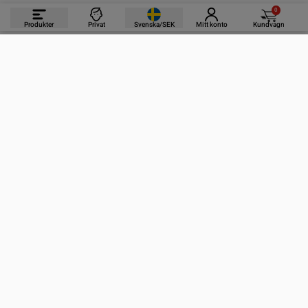
0
Produkter
Privat
Svenska/SEK
Mitt konto
Kundvagn
PRODUKTER
INFORMATION
KONTAKTA OSS
PRENUMERERA PÅ VÅRA NYHETSBREV