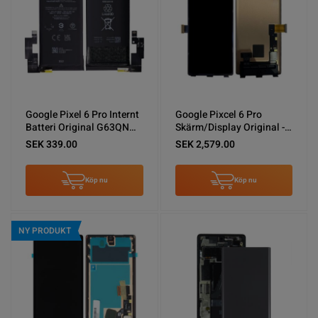
Google Pixel 6 Pro Internt
Google Pixcel 6 Pro
Batteri Original G63QN
Skärm/Display Original -
5003mAh
Svart
SEK 339.00
SEK 2,579.00
Köp nu
Köp nu
NY PRODUKT