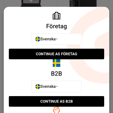
Företag
Google Pixel 8 Pro
Google Pixel 8 Pro Back
Simkortshållare - Mint
Cover Black
Svenska
SEK 39.00
SEK 109.00
CONTINUE AS FÖRETAG
Köp nu
Köp nu
NY PRODUKT
NY PRODUKT
B2B
Svenska
CONTINUE AS B2B