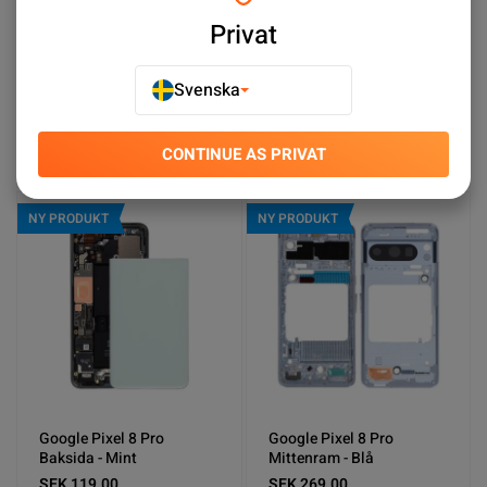
Privat
Google Pixel 8 Pro
Google Pixel 8 Pro Back
Baksida - Vit
Cover Blue
SEK 119.00
SEK 119.00
Svenska
Köp nu
Köp nu
CONTINUE AS PRIVAT
NY PRODUKT
NY PRODUKT
Google Pixel 8 Pro
Google Pixel 8 Pro
Baksida - Mint
Mittenram - Blå
SEK 119.00
SEK 269.00