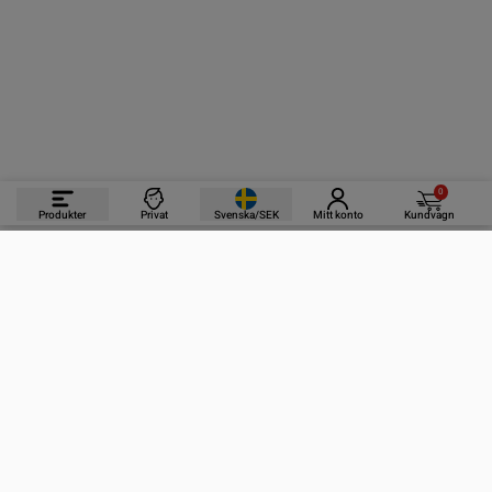
0
Produkter
Privat
Svenska/SEK
Mitt konto
Kundvagn
PRODUKTER