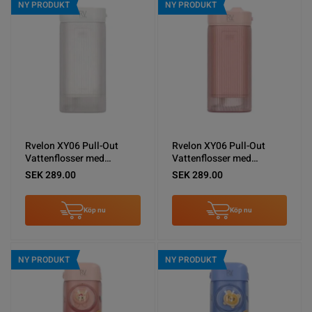
NY PRODUKT
NY PRODUKT
Rvelon XY06 Pull-Out
Rvelon XY06 Pull-Out
Vattenflosser med
Vattenflosser med
spolning - Vit
spolning - Rosa
SEK 289.00
SEK 289.00
Köp nu
Köp nu
NY PRODUKT
NY PRODUKT