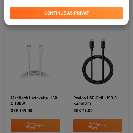
SEK 59.00
SEK 149.00
CONTINUE AS PRIVAT
Köp nu
Köp nu
MacBook Laddkabel USB-
Rvelon USB-C till USB-C
C 100W
Kabel 2m
SEK 149.00
SEK 79.00
Köp nu
Köp nu