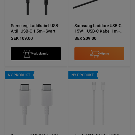
Samsung Laddkabel USB-
Samsung Laddare USB-C
A till USB-C 1,5m - Svart
15W + USB-C Kabel 1m -
Svart
SEK 109.00
SEK 209.00
Meddela mig
Köp nu
NY PRODUKT
NY PRODUKT