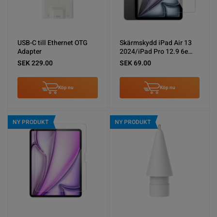
USB-C till Ethernet OTG
Skärmskydd iPad Air 13
Adapter
2024/iPad Pro 12.9 6e
Gen Härdat Glas
SEK 229.00
SEK 69.00
Köp nu
Köp nu
NY PRODUKT
NY PRODUKT