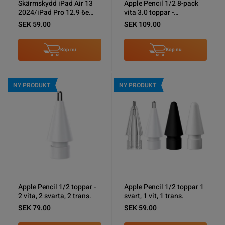
Skärmskydd iPad Air 13
Apple Pencil 1/2 8-pack
2024/iPad Pro 12.9 6e
vita 3.0 toppar -
Gen Härdat Glas (miljö)
Uppgraderade
SEK 59.00
SEK 109.00
Köp nu
Köp nu
NY PRODUKT
NY PRODUKT
Apple Pencil 1/2 toppar -
Apple Pencil 1/2 toppar 1
2 vita, 2 svarta, 2 trans.
svart, 1 vit, 1 trans.
SEK 79.00
SEK 59.00