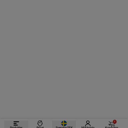
0
Produkter
Privat
Svenska/SEK
Mitt konto
Kundvagn