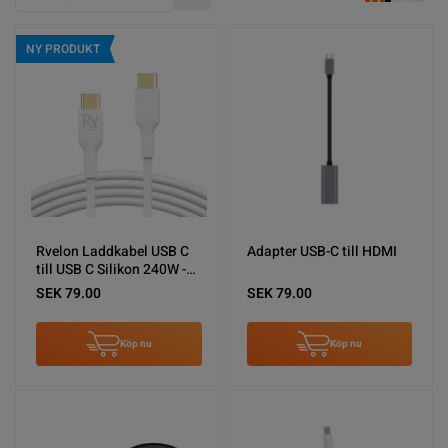
Stigande ordning
NY PRODUKT
Rvelon Laddkabel USB C
Adapter USB-C till HDMI
till USB C Silikon 240W -
1M Vit
SEK 79.00
SEK 79.00
Köp nu
Köp nu