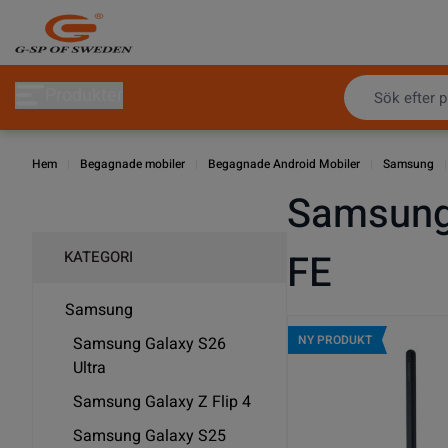
Hoppa till innehållet
Produkter
Hem
|
Begagnade mobiler
|
Begagnade Android Mobiler
|
Samsung
|
Samsung
FE
KATEGORI
Samsung
NY PRODUKT
Samsung Galaxy S26
Ultra
Samsung Galaxy Z Flip 4
Samsung Galaxy S25