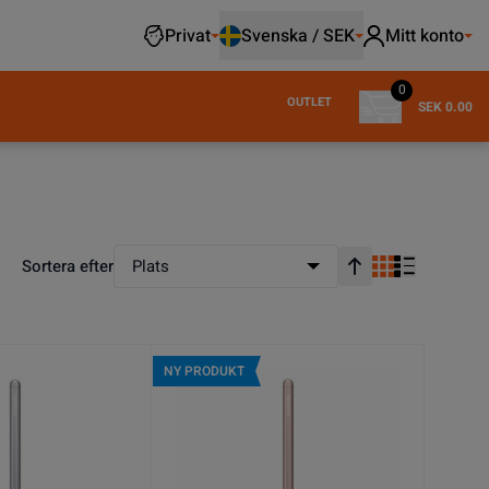
Privat
Svenska / SEK
Mitt konto
0
OUTLET
SEK 0.00
Sortera efter
Plats
Stigande ordning
NY PRODUKT