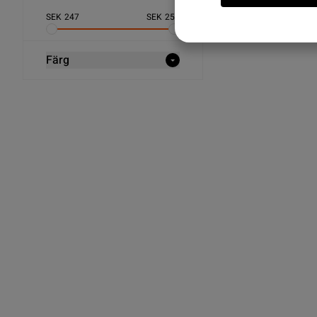
Snabba leveranser ✓ E
SEK
247
SEK
256
Färg