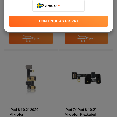
Svenska
iPad 8 10.2" 2020
iPad 8 10.2" 2020
Sidoknappar - Vit
Sidoknappar - Rosa
CONTINUE AS PRIVAT
SEK 29.00
SEK 49.00
Köp nu
Köp nu
iPad 8 10.2" 2020
iPad 7/iPad 8 10.2"
Mikrofon
Mikrofon Flexkabel