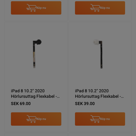
Köp nu
Köp nu
iPad 8 10.2" 2020
iPad 8 10.2" 2020
Hörlursuttag Flexkabel -
Hörlursuttag Flexkabel -
Svart
Vit
SEK 69.00
SEK 39.00
Köp nu
Köp nu