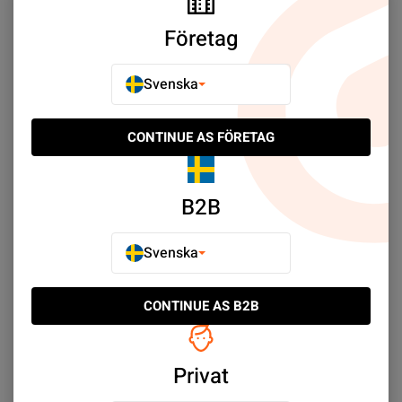
Företag
Svenska
iPad 8 10.2" 2020
iPad 8 10.2" 2020
CONTINUE AS FÖRETAG
Högtalare
Sidoknappar - Grå
SEK 59.00
SEK 49.00
B2B
Köp nu
Köp nu
Svenska
CONTINUE AS B2B
Privat