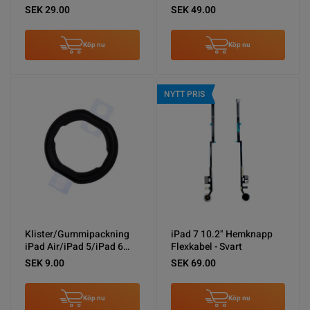
SEK 29.00
SEK 49.00
Köp nu
Köp nu
NYTT PRIS
Klister/Gummipackning
iPad 7 10.2" Hemknapp
iPad Air/iPad 5/iPad 6
Flexkabel - Svart
Hemknapp
SEK 9.00
SEK 69.00
Köp nu
Köp nu