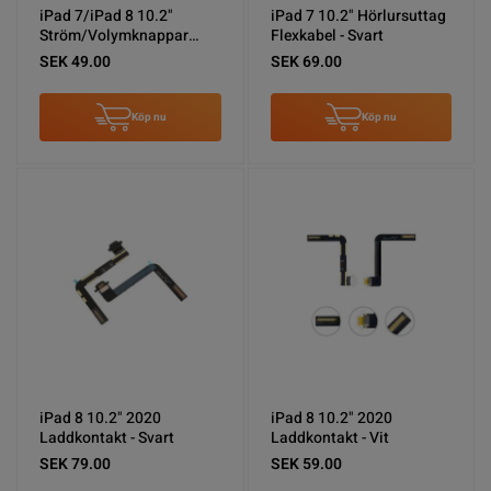
iPad 7/iPad 8 10.2"
iPad 7 10.2" Hörlursuttag
Ström/Volymknappar
Flexkabel - Svart
Flexkabel
SEK 49.00
SEK 69.00
Köp nu
Köp nu
iPad 8 10.2" 2020
iPad 8 10.2" 2020
Laddkontakt - Svart
Laddkontakt - Vit
SEK 79.00
SEK 59.00