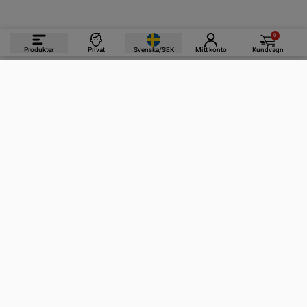
0
Produkter
Privat
Svenska/SEK
Mitt konto
Kundvagn
PRODUKTER
INFORMATION
KONTAKTA OSS
PRENUMERERA PÅ VÅRA NYHETSBREV