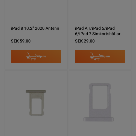
iPad 8 10.2" 2020 Antenn
iPad Air/iPad 5/iPad
6/iPad 7 Simkortshållare -
Silver
SEK 59.00
SEK 29.00
Köp nu
Köp nu