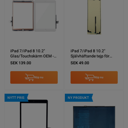
iPad 7/iPad 8 10.2"
iPad 7/iPad 8 10.2"
Glas/Touchskärm OEM -
Självhäftande tejp för
Vit
Glas/Touchskärm
SEK 139.00
SEK 49.00
Köp nu
Köp nu
NYTT PRIS
NY PRODUKT