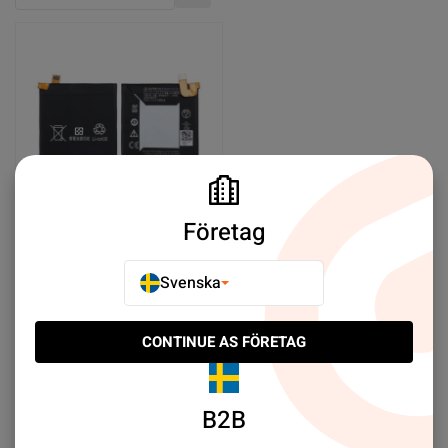
Stigande ordning
Företag
Batteri till Google Pixel 3A
Svenska
SEK 79.00
CONTINUE AS FÖRETAG
Köp nu
B2B
Select limit:
Som visar 1/1