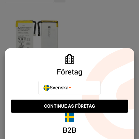
Stigande ordning
Företag
Batteri till Google Pixel 5
Svenska
SEK 139.00
CONTINUE AS FÖRETAG
Köp nu
B2B
Select limit:
Som visar 1/1