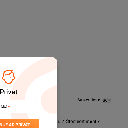
Privat
Select limit:
nska
ervdelar till svårslagna priser. ✓ Stort sortiment ✓
NUE AS PRIVAT