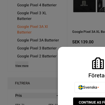
Google Pixel 4 Batterier
Google Pixel 3 XL
Batterier
Google Pixel 3A Xl
Google Pixel 3A XL Bat
Batterier
Google Pixel 3A Batterier
SEK 139.00
Google Pixel 3 Batterier
10
I lager
Google Pixel 2 Batterier
Köp n
View more
Företa
Som visar 2/2
FILTRERA
Svenska
Pris
Upptäck Google Pixel 3A
CONTINUE AS 