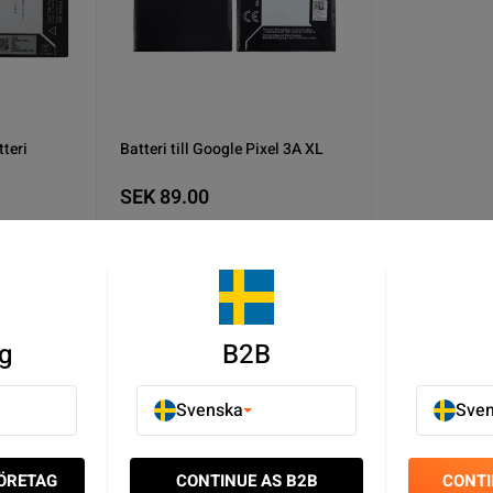
teri
Batteri till Google Pixel 3A XL
SEK 89.00
9
I lager
u
Köp nu
g
B2B
Svenska
Sve
 Xl Batterier - Google Pixel Batterier - Mobilbatterier - Mobilres
FÖRETAG
CONTINUE AS B2B
CONTI