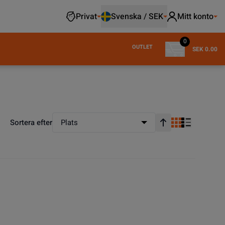
Privat
Svenska / SEK
Mitt konto
0
OUTLET
SEK 0.00
Sortera efter
Plats
Stigande ordning