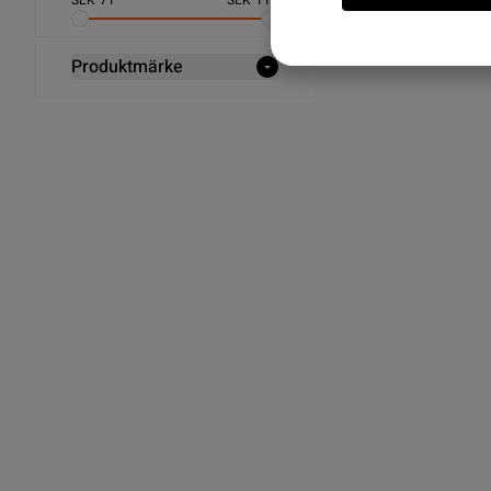
Snabba leveranser ✓ E
SEK
71
SEK
112
Produktmärke