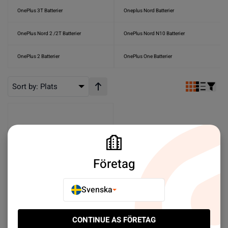
OnePlus 3T Batterier
Oneplus Nord Batterier
OnePlus Nord 2 /2T Batterier
OnePlus Nord N10 Batterier
OnePlus 2 Batterier
OnePlus One Batterier
Sort by:
Plats
Stigande ordning
Företag
Svenska
OnePlus 10 Pro Batteri
CONTINUE AS FÖRETAG