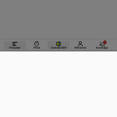
0
Produkter
Privat
Svenska/SEK
Mitt konto
Kundvagn
PRODUKTER
INFORMATION