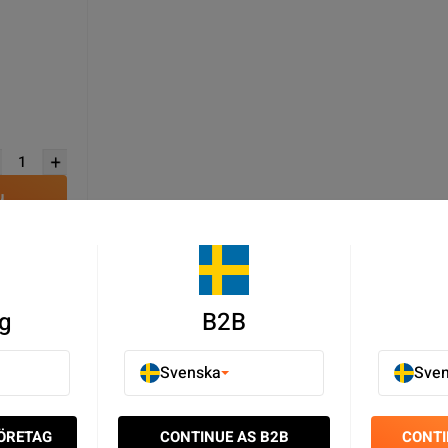
u
g
B2B
atterier - OnePlus Batterier - Mobilbatterier - Mobilreservdelar
Svenska
Sve
ndtjänst
FÖRETAG
CONTINUE AS B2B
CONTI