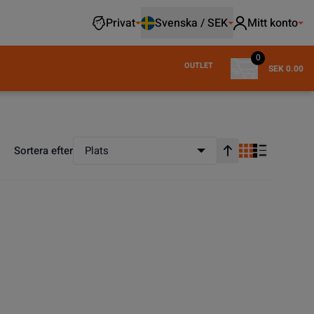
Privat
Svenska / SEK
Mitt konto
0
OUTLET
SEK 0.00
Sortera efter
Plats
Stigande ordning