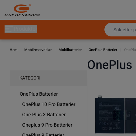
Hoppa till innehållet
Produkter
Hem
|
Mobilreservdelar
|
Mobilbatterier
|
OnePlus Batterier
|
OnePlus
OnePlus 
KATEGORI
OnePlus Batterier
OnePlus 10 Pro Batterier
One Plus X Batterier
Oneplus 9 Pro Batterier
OnePlus 9 Batterier