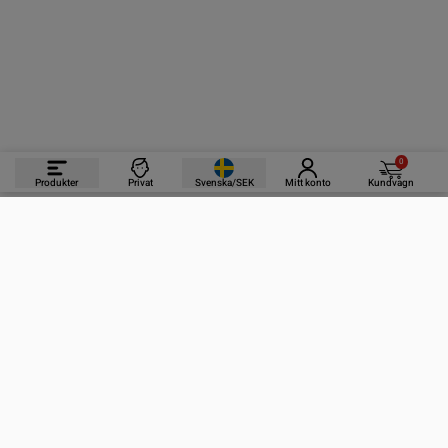
0
Produkter
Privat
Svenska/SEK
Mitt konto
Kundvagn
PRODUKTER
INFORMATION