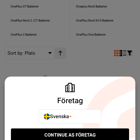
OnePlus 3T Batterier
Oneplus Nord Batterier
OnePlus Nord 2 /2T Batterier
OnePlus Nord N10 Batterier
OnePlus 2 Batterier
OnePlus One Batterier
Sort by:
Plats
Stigande ordning
Företag
Svenska
OnePlus 7 Batteri OEM
CONTINUE AS FÖRETAG