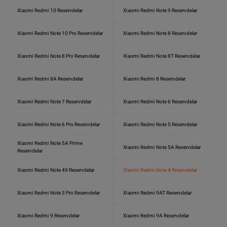
Xiaomi Redmi 10 Reservdelar
Xiaomi Redmi Note 9 Reservdelar
Xiaomi Redmi Note 10 Pro Reservdelar
Xiaomi Redmi Note 8 Reservdelar
Xiaomi Redmi Note 8 Pro Reservdelar
Xiaomi Redmi Note 8T Reservdelar
Xiaomi Redmi 8A Reservdelar
Xiaomi Redmi 8 Reservdelar
Xiaomi Redmi Note 7 Reservdelar
Xiaomi Redmi Note 6 Reservdelar
Xiaomi Redmi Note 6 Pro Reservdelar
Xiaomi Redmi Note 5 Reservdelar
Xiaomi Redmi Note 5A Prime
Xiaomi Redmi Note 5A Reservdelar
Reservdelar
Xiaomi Redmi Note 4X Reservdelar
Xiaomi Redmi Note 4 Reservdelar
Xiaomi Redmi Note 3 Pro Reservdelar
Xiaomi Redmi 9AT Reservdelar
Xiaomi Redmi 9 Reservdelar
Xiaomi Redmi 9A Reservdelar