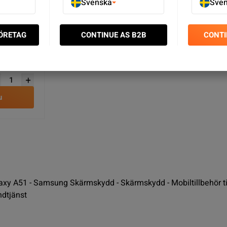
Svenska
Sve
g Galaxy
FÖRETAG
CONTINUE AS B2B
CONTI
rt
u
y A51 - Samsung Skärmskydd - Skärmskydd - Mobiltillbehör till
ndtjänst