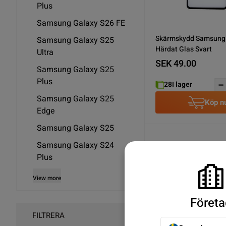
Plus
Samsung Galaxy S26 FE
Skärmskydd Samsung 
Samsung Galaxy S25
Härdat Glas Svart
Ultra
SEK 49.00
Samsung Galaxy S25
Plus
28
I lager
Samsung Galaxy S25
Köp n
Edge
Samsung Galaxy S25
Samsung Galaxy S24
Plus
View more
Företa
FILTRERA