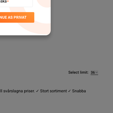
nska
NUE AS PRIVAT
Select limit:
 svårslagna priser. ✓ Stort sortiment ✓ Snabba