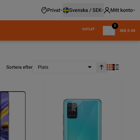
Privat
Svenska / SEK
Mitt konto
0
OUTLET
SEK 0.00
Sortera efter
Plats
Stigande ordning