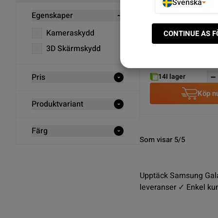
Svenska
Egenskaper
Kameraskydd Samsun
Kameraskydd
CONTINUE AS 
A51 Härdat Glas - Sva
3D Skärmskydd
SEK 29.00
14
I lager
Pris
Köp n
Produktvariant
Färg
Som visar 5/5
Upptäck Samsung Galax
leveranser ✓ Enkel ku