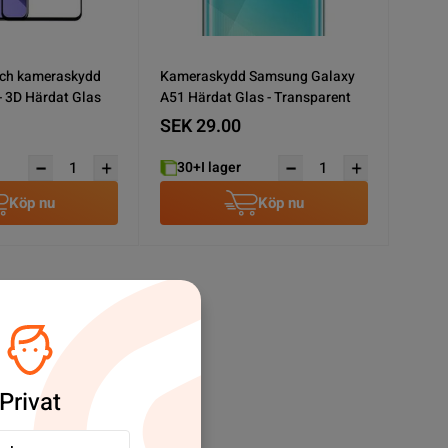
ch kameraskydd
Kameraskydd Samsung Galaxy
 3D Härdat Glas
A51 Härdat Glas - Transparent
SEK 29.00
30+
I lager
Köp nu
Köp nu
Privat