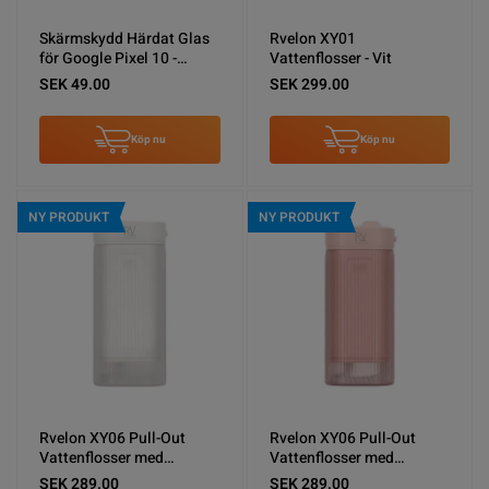
Skärmskydd Härdat Glas
Rvelon XY01
för Google Pixel 10 -
Vattenflosser - Vit
0.18mm
SEK 49.00
SEK 299.00
Köp nu
Köp nu
NY PRODUKT
NY PRODUKT
Rvelon XY06 Pull-Out
Rvelon XY06 Pull-Out
Vattenflosser med
Vattenflosser med
spolning - Vit
spolning - Rosa
SEK 289.00
SEK 289.00