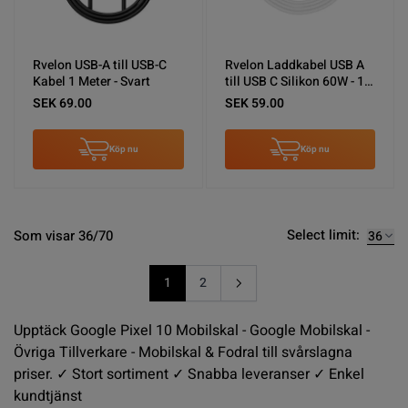
Rvelon USB-A till USB-C
Rvelon Laddkabel USB A
Kabel 1 Meter - Svart
till USB C Silikon 60W - 1M
Vit
SEK 69.00
SEK 59.00
Köp nu
Köp nu
Select limit:
Som visar 36/70
1
2
You're currently reading page
Sida
Upptäck Google Pixel 10 Mobilskal - Google Mobilskal -
Övriga Tillverkare - Mobilskal & Fodral till svårslagna
priser. ✓ Stort sortiment ✓ Snabba leveranser ✓ Enkel
kundtjänst