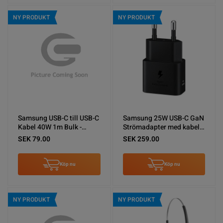
NY PRODUKT
NY PRODUKT
Samsung USB-C till USB-C
Samsung 25W USB-C GaN
Kabel 40W 1m Bulk -
Strömadapter med kabel -
Original Svart
Svart
SEK 79.00
SEK 259.00
Köp nu
Köp nu
NY PRODUKT
NY PRODUKT