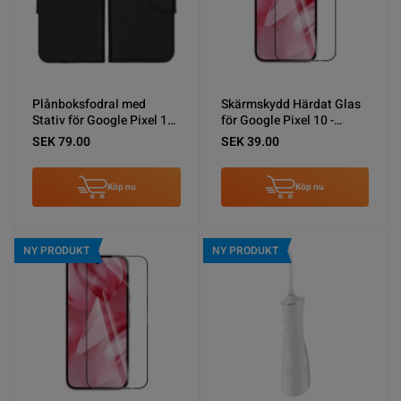
Plånboksfodral med
Skärmskydd Härdat Glas
Stativ för Google Pixel 10
för Google Pixel 10 -
- Svart/Brun
0.18mm (miljö)
SEK 79.00
SEK 39.00
Köp nu
Köp nu
NY PRODUKT
NY PRODUKT