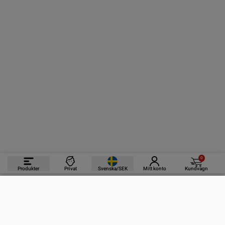
0
Produkter
Privat
Svenska/SEK
Mitt konto
Kundvagn