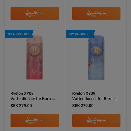
Köp nu
Köp nu
NY PRODUKT
NY PRODUKT
Rvelon XY09
Rvelon XY09
Vattenflosser för Barn -
Vattenflosser för Barn -
Rosa
Blå
SEK 279.00
SEK 279.00
Köp nu
Köp nu