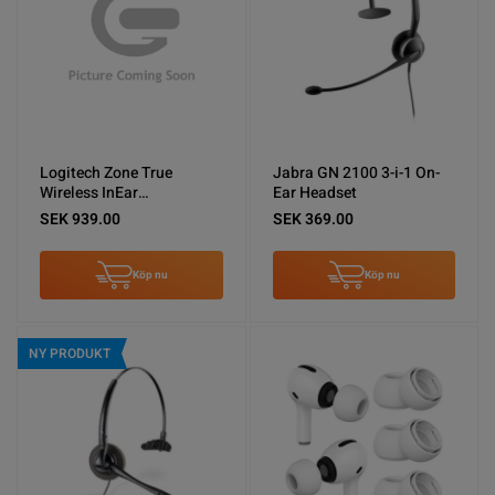
Logitech Zone True
Jabra GN 2100 3-i-1 On-
Wireless InEar
Ear Headset
Headphones with Active
SEK 939.00
SEK 369.00
Noise Cancellation ANC
Rose
Köp nu
Köp nu
NY PRODUKT