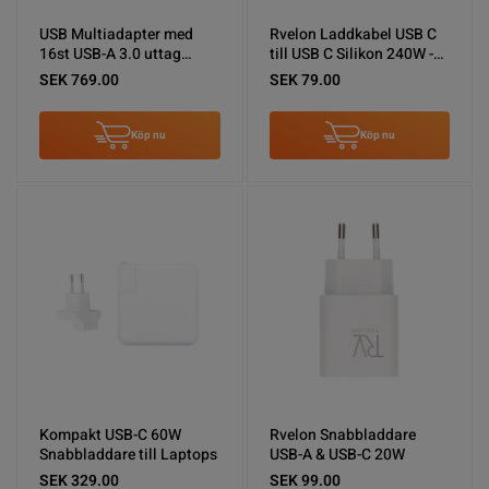
USB Multiadapter med
Rvelon Laddkabel USB C
16st USB-A 3.0 uttag
till USB C Silikon 240W -
(90W)
1M Vit
SEK 769.00
SEK 79.00
Köp nu
Köp nu
Kompakt USB-C 60W
Rvelon Snabbladdare
Snabbladdare till Laptops
USB-A & USB-C 20W
SEK 329.00
SEK 99.00