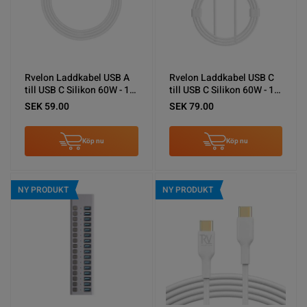
Rvelon Laddkabel USB A
Rvelon Laddkabel USB C
till USB C Silikon 60W - 1M
till USB C Silikon 60W - 1M
Vit
Vit
SEK 59.00
SEK 79.00
Köp nu
Köp nu
NY PRODUKT
NY PRODUKT