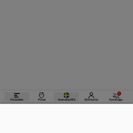
0
Produkter
Privat
Svenska/SEK
Mitt konto
Kundvagn