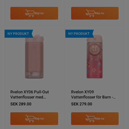
Köp nu
Köp nu
NY PRODUKT
NY PRODUKT
Rvelon XY06 Pull-Out
Rvelon XY09
Vattenflosser med
Vattenflosser för Barn -
spolning - Rosa
Rosa
SEK 289.00
SEK 279.00
Köp nu
Köp nu