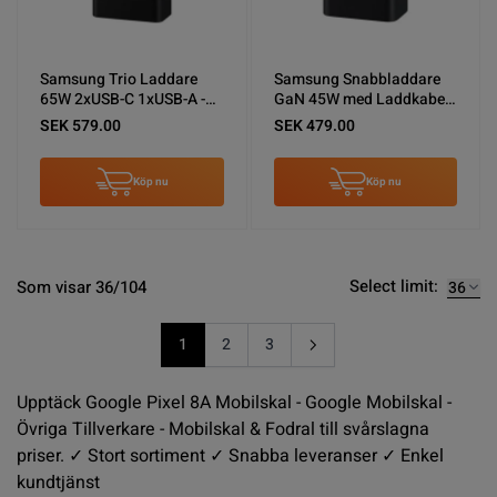
Samsung Trio Laddare
Samsung Snabbladdare
65W 2xUSB-C 1xUSB-A -
GaN 45W med Laddkabel
Svart
USB-C - Svart
SEK 579.00
SEK 479.00
Köp nu
Köp nu
Select limit:
Som visar 36/104
1
2
3
You're currently reading page
Sida
Sida
Upptäck Google Pixel 8A Mobilskal - Google Mobilskal -
Övriga Tillverkare - Mobilskal & Fodral till svårslagna
priser. ✓ Stort sortiment ✓ Snabba leveranser ✓ Enkel
kundtjänst