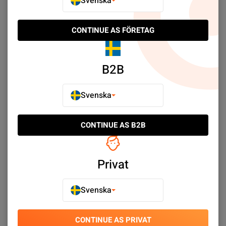
Svenska
Köp nu
Köp nu
CONTINUE AS FÖRETAG
NYTT PRIS
B2B
Svenska
CONTINUE AS B2B
Samsung USB-C till USB C
Samsung USB-C till USB-C
kabel EP-DG980BWE - Vit
100W 5A 1,8m - Vit
SEK 99.00
SEK 189.00
Privat
Köp nu
Köp nu
Svenska
CONTINUE AS PRIVAT