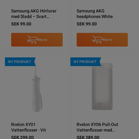
Samsung AKG Hörlurar
Samsung AKG
med Sladd – Svart
headphones White
(Bulkförpackning)
SEK 99.00
SEK 99.00
Köp nu
Köp nu
NY PRODUKT
NY PRODUKT
Rvelon XY01
Rvelon XY06 Pull-Out
Vattenflosser - Vit
Vattenflosser med
spolning - Vit
SEK 299.00
SEK 289.00