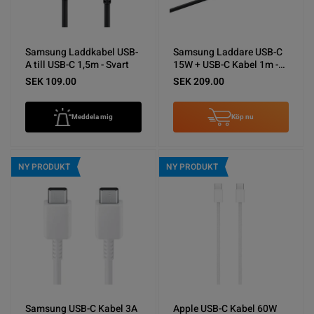
Samsung Laddkabel USB-
Samsung Laddare USB-C
A till USB-C 1,5m - Svart
15W + USB-C Kabel 1m -
Svart
SEK 109.00
SEK 209.00
Meddela mig
Köp nu
NY PRODUKT
NY PRODUKT
Samsung USB-C Kabel 3A
Apple USB-C Kabel 60W