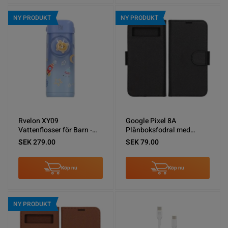
NY PRODUKT
NY PRODUKT
Rvelon XY09
Google Pixel 8A
Vattenflosser för Barn -
Plånboksfodral med
Blå
Stativ - Svart
SEK 279.00
SEK 79.00
Köp nu
Köp nu
NY PRODUKT