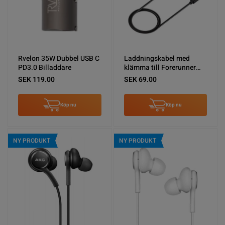
Rvelon 35W Dubbel USB C
Laddningskabel med
PD3.0 Billaddare
klämma till Forerunner
645
SEK 119.00
SEK 69.00
Köp nu
Köp nu
NY PRODUKT
NY PRODUKT