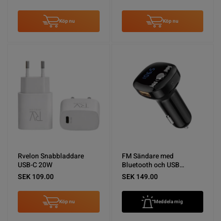
Köp nu
Köp nu
Rvelon Snabbladdare
FM Sändare med
USB-C 20W
Bluetooth och USB
Laddare
SEK 109.00
SEK 149.00
Köp nu
Meddela mig