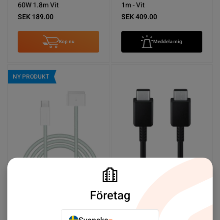
60W 1.8m Vit
1m - Vit
SEK 189.00
SEK 409.00
Köp nu
Meddela mig
NY PRODUKT
Apple USB-C till MagSafe
Samsung USB-C Kabel 3A
3-kabel (2 m) - Vit
60W 1.8m - Svart
Företag
SEK 789.00
SEK 189.00