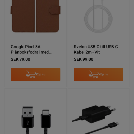
Google Pixel 8A
Rvelon USB-C till USB-C
Plånboksfodral med
Kabel 2m - Vit
Stativ - Brun
SEK 79.00
SEK 99.00
Köp nu
Köp nu