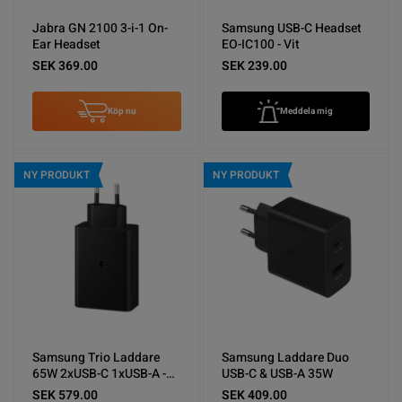
Jabra GN 2100 3-i-1 On-
Samsung USB-C Headset
Ear Headset
EO-IC100 - Vit
SEK 369.00
SEK 239.00
Köp nu
Meddela mig
NY PRODUKT
NY PRODUKT
Samsung Trio Laddare
Samsung Laddare Duo
65W 2xUSB-C 1xUSB-A -
USB-C & USB-A 35W
Svart
SEK 579.00
SEK 409.00