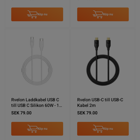
Köp nu
Köp nu
Rvelon Laddkabel USB C
Rvelon USB-C till USB-C
till USB C Silikon 60W - 1M
Kabel 2m
Vit
SEK 79.00
SEK 79.00
Köp nu
Köp nu