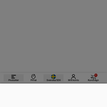
0
Produkter
Privat
Svenska/SEK
Mitt konto
Kundvagn