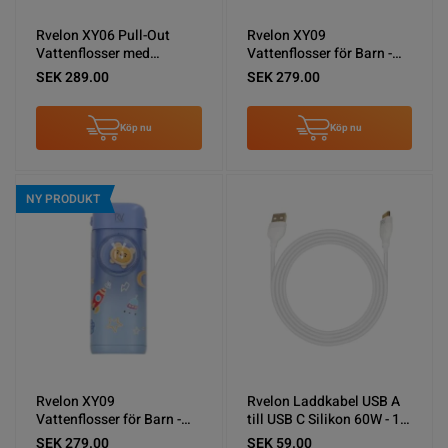
Rvelon XY06 Pull-Out
Rvelon XY09
Vattenflosser med
Vattenflosser för Barn -
spolning - Rosa
Rosa
SEK 289.00
SEK 279.00
Köp nu
Köp nu
NY PRODUKT
Rvelon XY09
Rvelon Laddkabel USB A
Vattenflosser för Barn -
till USB C Silikon 60W - 1M
Blå
Vit
SEK 279.00
SEK 59.00