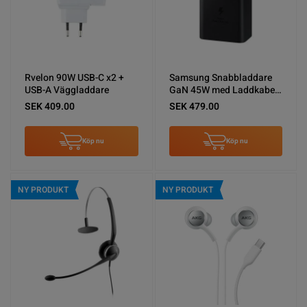
Rvelon 90W USB-C x2 +
Samsung Snabbladdare
USB-A Väggladdare
GaN 45W med Laddkabel
USB-C - Svart
SEK 409.00
SEK 479.00
Köp nu
Köp nu
NY PRODUKT
NY PRODUKT