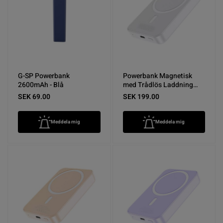
G-SP Powerbank
Powerbank Magnetisk
2600mAh - Blå
med Trådlös Laddning
10000 mAh - Vit
SEK 69.00
SEK 199.00
Meddela mig
Meddela mig