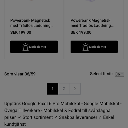
Powerbank Magnetisk
Powerbank Magnetisk
med Trådlös Laddning
med Trådlös Laddning
10000 mAh - Rosa
10000 mAh - Lila
SEK 199.00
SEK 199.00
Meddela mig
Meddela mig
Select limit:
Som visar 36/59
1
2
You're currently reading page
Sida
Upptäck Google Pixel 6 Pro Mobilskal - Google Mobilskal -
Övriga Tillverkare - Mobilskal & Fodral till svårslagna
priser. ✓ Stort sortiment ✓ Snabba leveranser ✓ Enkel
kundtjänst