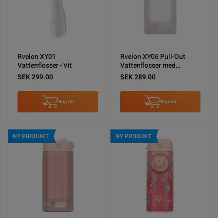
Rvelon XY01
Rvelon XY06 Pull-Out
Vattenflosser - Vit
Vattenflosser med
spolning - Vit
SEK 299.00
SEK 289.00
Köp nu
Köp nu
NY PRODUKT
NY PRODUKT