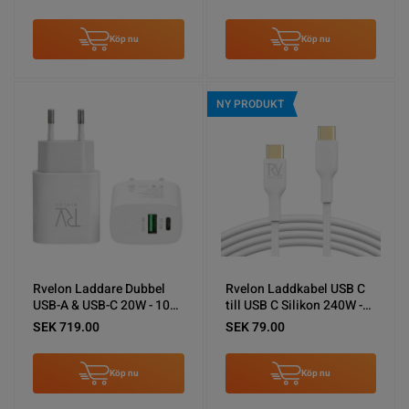
Köp nu
Köp nu
NY PRODUKT
Rvelon Laddare Dubbel
Rvelon Laddkabel USB C
USB-A & USB-C 20W - 10
till USB C Silikon 240W -
pack (bulk)
1M Vit
SEK 719.00
SEK 79.00
Köp nu
Köp nu