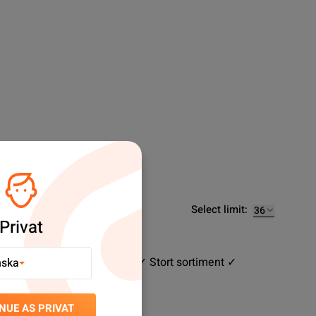
Select limit:
Privat
elar till svårslagna priser. ✓ Stort sortiment ✓
nska
NUE AS PRIVAT