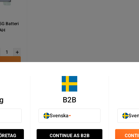
G Batteri
MAH
u
g
B2B
erier - Samsung Galaxy Batterier - Mobilbatterier - Mobilreservd
Svenska
Sve
nkel kundtjänst
FÖRETAG
CONTINUE AS B2B
CONTI