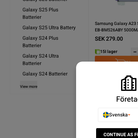
Galaxy S25 Plus
Batterier
Samsung Galaxy A23 5
Galaxy S25 Ultra Battery
EB-BM526ABY 5000
Galaxy S24 Plus
SEK 279.00
Batterier
15
I lager
Galaxy S24 Ultra
Köp n
Batterier
Galaxy S24 Batterier
View more
Som visar 1/1
Företa
Upptäck Galaxy A23 Batt
Svenska
Snabba leveranser ✓ E
CONTINUE AS 