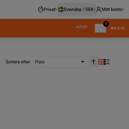
Privat
Svenska / SEK
Mitt konto
0
OUTLET
SEK 0.00
Sortera efter
Plats
Stigande ordning