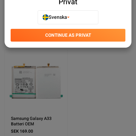
Privat
Galaxy i8910 Omnia Batterier
Samsung Galaxy Tabs Batteries
Svenska
Galaxy Xcover 6 Pro Batterier
Xcover 5 Battery
CONTINUE AS PRIVAT
Sort by:
Plats
Stigande ordning
Samsung Galaxy A33
Batteri OEM
SEK 169.00