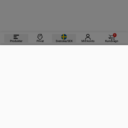
0
Produkter
Privat
Svenska/SEK
Mitt konto
Kundvagn
PRODUKTER
INFORMATION