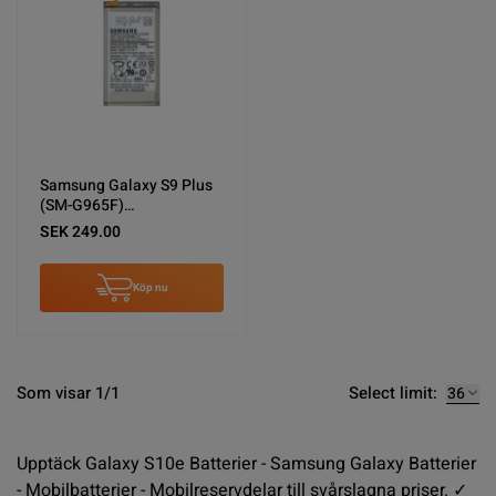
Samsung Galaxy S9 Plus
(SM-G965F)
Skärm/Display Original -
SEK 249.00
Guld
Köp nu
Select limit:
Som visar 1/1
Upptäck Galaxy S10e Batterier - Samsung Galaxy Batterier
- Mobilbatterier - Mobilreservdelar till svårslagna priser. ✓