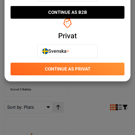
Galaxy A7 Batterier
Galaxy A06 Battery
CONTINUE AS B2B
Galaxy A05s Batterier
Galaxy A5 Batterier
Privat
Galaxy J7 Batterier
Galaxy J5 Batterier
Galaxy J4 Plus/J6 Plus Batterier
Galaxy J3 Batterier
Svenska
Galaxy Ace Batterier
Galaxy i8910 Omnia Batterier
CONTINUE AS PRIVAT
Samsung Galaxy Tabs Batteries
Galaxy Xcover 6 Pro Batterier
Xcover 5 Battery
Sort by:
Plats
Stigande ordning