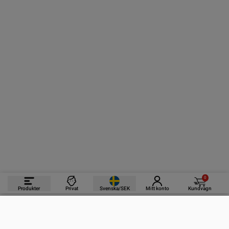
0
Produkter
Privat
Svenska/SEK
Mitt konto
Kundvagn