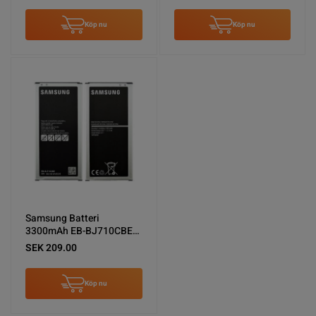
Köp nu
Köp nu
Samsung Batteri
3300mAh EB-BJ710CBE
Original
SEK 209.00
Köp nu