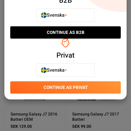
B2B
Galaxy i8910 Omnia Batterier
Samsung Galaxy Tabs Batteries
Svenska
Galaxy Xcover 6 Pro Batterier
Xcover 5 Battery
CONTINUE AS B2B
Sort by:
Plats
Stigande ordning
Privat
Svenska
CONTINUE AS PRIVAT
Samsung Galaxy J7 2016
Samsung Galaxy J7 2017
Batteri OEM
Batteri
SEK 129.00
SEK 99.00