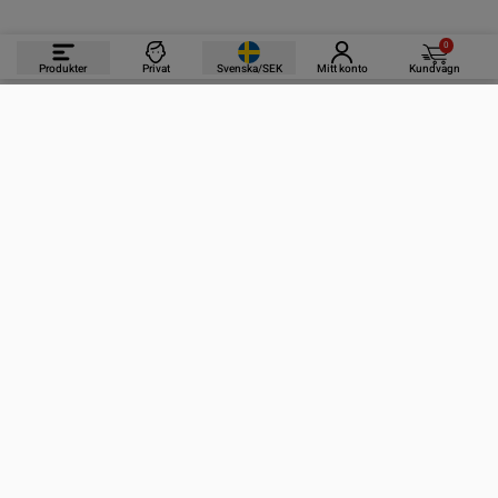
0
Produkter
Privat
Svenska/SEK
Mitt konto
Kundvagn
PRODUKTER
INFORMATION
KONTAKTA OSS
PRENUMERERA PÅ VÅRA NYHETSBREV