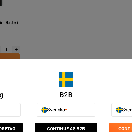
ni Batteri
u
g
B2B
Batterier - Samsung Galaxy Batterier - Mobilbatterier - Mobilres
Svenska
Sve
nkel kundtjänst
FÖRETAG
CONTINUE AS B2B
CONTI