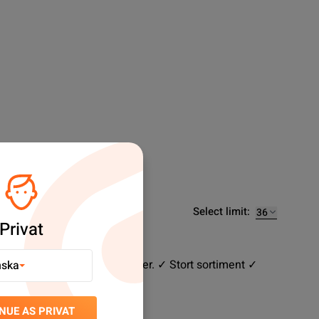
Select limit:
Privat
ervdelar till svårslagna priser. ✓ Stort sortiment ✓
nska
NUE AS PRIVAT