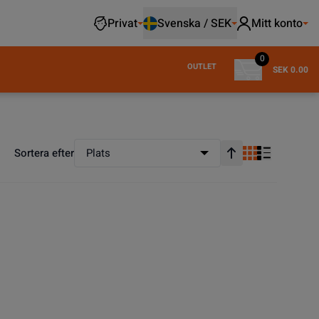
Privat
Svenska / SEK
Mitt konto
0
OUTLET
SEK 0.00
Sortera efter
Plats
Stigande ordning