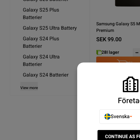
Galaxy S25 Plus
Batterier
Samsung Galaxy S5 Mi
Galaxy S25 Ultra Battery
Premium
Galaxy S24 Plus
SEK 99.00
Batterier
28
I lager
Galaxy S24 Ultra
Köp n
Batterier
Galaxy S24 Batterier
View more
Som visar 1/1
Företa
Upptäck Galaxy S5 Mini 
Svenska
Snabba leveranser ✓ E
CONTINUE AS 