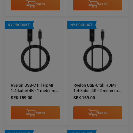
Köp nu
Köp nu
NY PRODUKT
NY PRODUKT
Rvelon USB-C till HDMI
Rvelon USB-C till HDMI
1.4-kabel 4K - 1 meter med
1.4-kabel 4K - 2 meter med
chipset
chipset
SEK 159.00
SEK 169.00
Köp nu
Köp nu