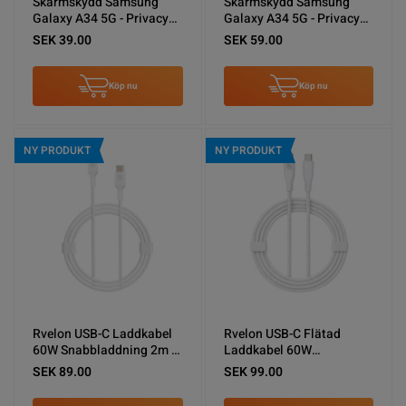
Skärmskydd Samsung
Skärmskydd Samsung
Galaxy A34 5G - Privacy
Galaxy A34 5G - Privacy
3D Härdat Glas (miljö)
3D Härdat Glas
SEK 39.00
SEK 59.00
Köp nu
Köp nu
NY PRODUKT
NY PRODUKT
Rvelon USB-C Laddkabel
Rvelon USB-C Flätad
60W Snabbladdning 2m -
Laddkabel 60W
Vit
Snabbladdning 2m - Vit
SEK 89.00
SEK 99.00