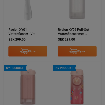
Rvelon XY01
Rvelon XY06 Pull-Out
Vattenflosser - Vit
Vattenflosser med
spolning - Vit
SEK 299.00
SEK 289.00
Köp nu
Köp nu
NY PRODUKT
NY PRODUKT