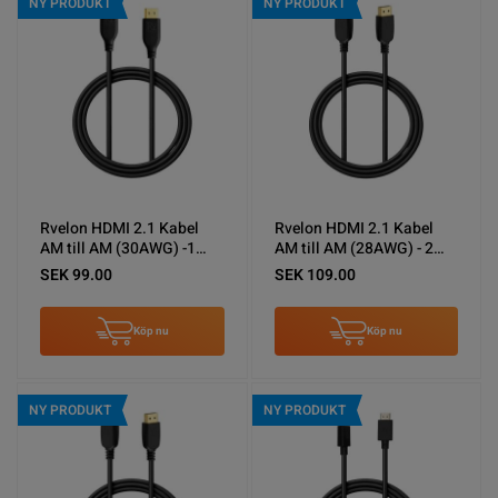
NY PRODUKT
NY PRODUKT
Rvelon HDMI 2.1 Kabel
Rvelon HDMI 2.1 Kabel
AM till AM (30AWG) -1
AM till AM (28AWG) - 2
meter
meter
SEK 99.00
SEK 109.00
Köp nu
Köp nu
NY PRODUKT
NY PRODUKT