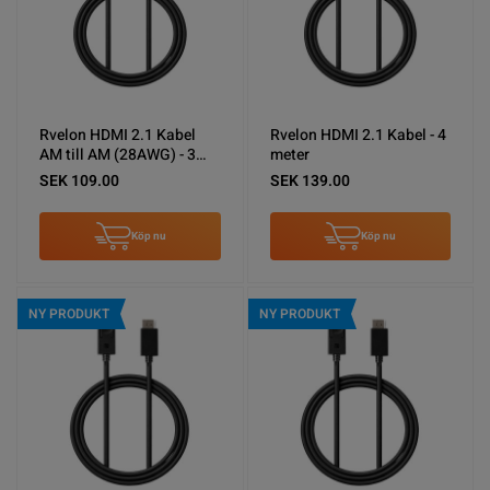
Rvelon HDMI 2.1 Kabel
Rvelon HDMI 2.1 Kabel - 4
AM till AM (28AWG) - 3
meter
meter
SEK 109.00
SEK 139.00
Köp nu
Köp nu
NY PRODUKT
NY PRODUKT