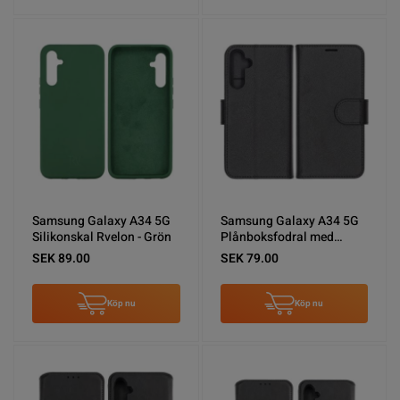
Samsung Galaxy A34 5G
Samsung Galaxy A34 5G
Silikonskal Rvelon - Grön
Plånboksfodral med
Stativ - Svart
SEK 89.00
SEK 79.00
Köp nu
Köp nu