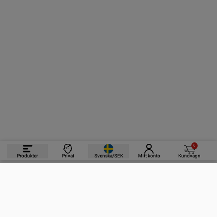
0
Produkter
Privat
Svenska/SEK
Mitt konto
Kundvagn