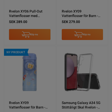
Rvelon XY06 Pull-Out
Rvelon XY09
Vattenflosser med
Vattenflosser för Barn -
spolning - Rosa
Rosa
SEK 289.00
SEK 279.00
Köp nu
Köp nu
NY PRODUKT
Rvelon XY09
Samsung Galaxy A34 5G
Vattenflosser för Barn -
Stöttåligt Skal Rvelon -
Blå
Transparent