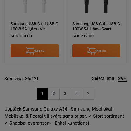
Samsung USB-C till USB-C
Samsung USB-C till USB-C
100W 5A 1,8m - Vit
100W 5A 1,8m - Svart
SEK 189.00
SEK 219.00
Köp nu
Köp nu
Select limit:
Som visar 36/121
1
2
3
4
You're currently reading page
Sida
Sida
Sida
Upptäck Samsung Galaxy A34 - Samsung Mobilskal -
Mobilskal & Fodral till svårslagna priser. ✓ Stort sortiment
✓ Snabba leveranser ✓ Enkel kundtjänst