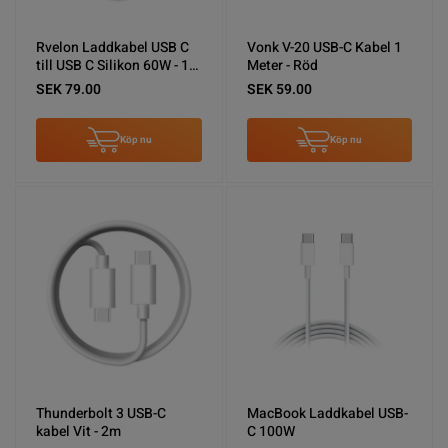
Rvelon Laddkabel USB C
Vonk V-20 USB-C Kabel 1
till USB C Silikon 60W - 1M
Meter - Röd
Vit
SEK 79.00
SEK 59.00
Köp nu
Köp nu
Thunderbolt 3 USB-C
MacBook Laddkabel USB-
kabel Vit - 2m
C 100W