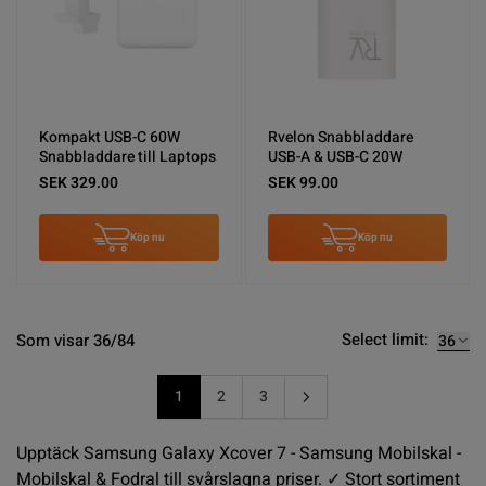
Kompakt USB-C 60W
Rvelon Snabbladdare
Snabbladdare till Laptops
USB-A & USB-C 20W
SEK 329.00
SEK 99.00
Köp nu
Köp nu
Select limit:
Som visar 36/84
1
2
3
You're currently reading page
Sida
Sida
Upptäck Samsung Galaxy Xcover 7 - Samsung Mobilskal -
Mobilskal & Fodral till svårslagna priser. ✓ Stort sortiment