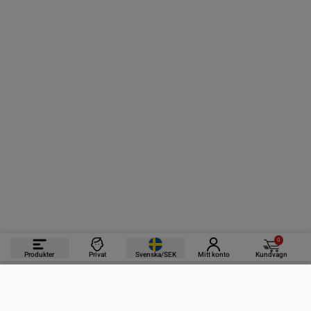
0
Produkter
Privat
Svenska/SEK
Mitt konto
Kundvagn