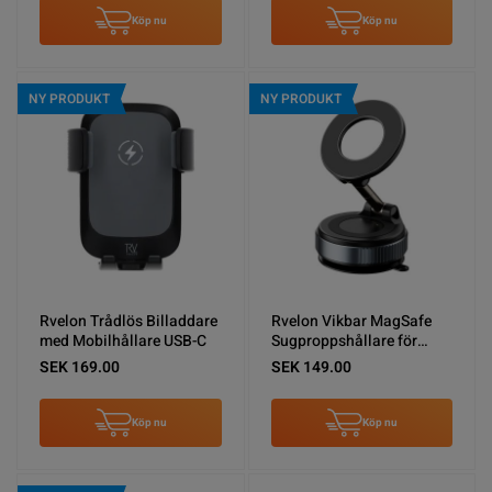
Köp nu
Köp nu
NY PRODUKT
NY PRODUKT
Rvelon Trådlös Billaddare
Rvelon Vikbar MagSafe
med Mobilhållare USB-C
Sugproppshållare för
Mobil
SEK 169.00
SEK 149.00
Köp nu
Köp nu