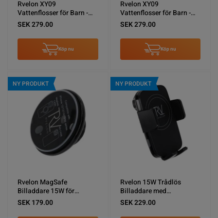
Rvelon XY09
Rvelon XY09
Vattenflosser för Barn -
Vattenflosser för Barn -
Rosa
Blå
SEK 279.00
SEK 279.00
Köp nu
Köp nu
NY PRODUKT
NY PRODUKT
Rvelon MagSafe
Rvelon 15W Trådlös
Billaddare 15W för
Billaddare med
Ventilationsgaller
Automatisk Mobilhållare
SEK 179.00
SEK 229.00