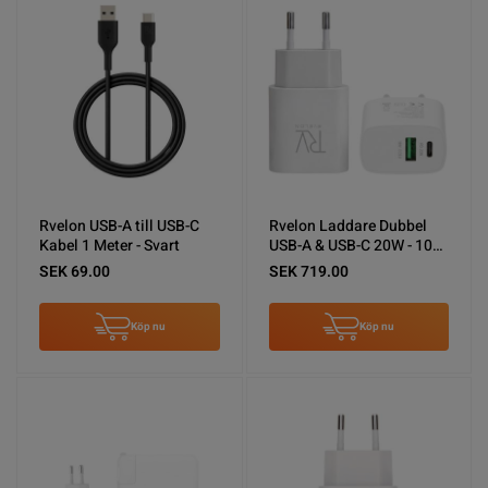
Rvelon USB-A till USB-C
Rvelon Laddare Dubbel
Kabel 1 Meter - Svart
USB-A & USB-C 20W - 10
pack (bulk)
SEK 69.00
SEK 719.00
Köp nu
Köp nu