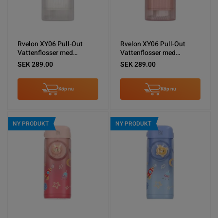
Rvelon XY06 Pull-Out
Rvelon XY06 Pull-Out
Vattenflosser med
Vattenflosser med
spolning - Vit
spolning - Rosa
SEK 289.00
SEK 289.00
Köp nu
Köp nu
NY PRODUKT
NY PRODUKT